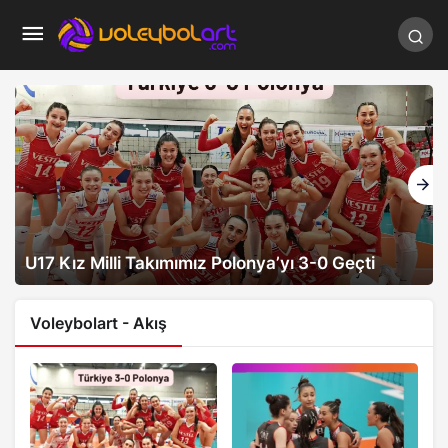
U17 Kız Milli Takımımız Polonya’yı 3-0 Geçti
Voleybolart - Akış