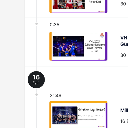
30 
0:35
VNL
Gü
30 
16
Eylül
21:49
Mil
16 