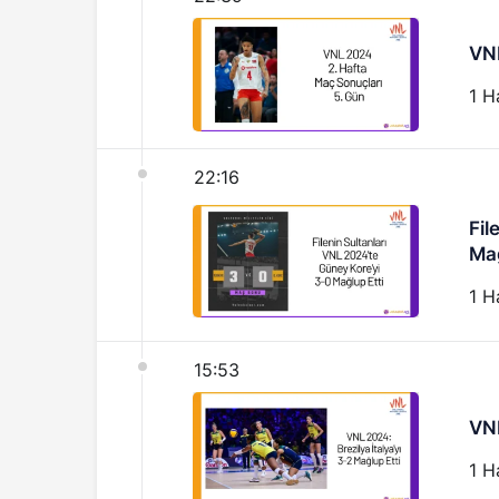
VNL
1 H
22:16
Fil
Mağ
1 H
15:53
VNL
1 H