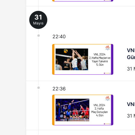
31
Mayıs
22:40
VNL
Gü
31 
22:36
VNL
31 