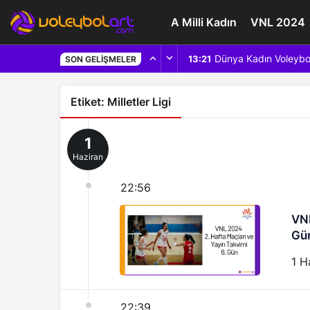
A Milli Kadın
VNL 2024
Dünya Kadın Voleybo
13:21
SON GELIŞMELER
Etiket:
Milletler Ligi
1
Haziran
22:56
VNL
Gü
1 H
22:39