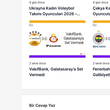
4 gün önce
4 gün önce
Ukrayna Kadın Voleybol
Çekya Ka
Takımı Oyuncuları 2026 –
Oyuncula
Güncel Kadro
Kadro
2 sene önce
2 sene önce
VakıfBank, Galatasaray’a Set
Fenerbahç
Vermedi
Galibiyet
Bir Cevap Yaz