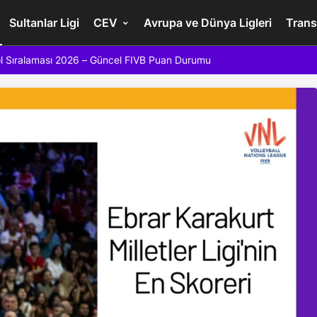
Sultanlar Ligi
CEV
Avrupa ve Dünya Ligleri
Trans
l Sıralaması 2026 – Güncel FIVB Puan Durumu