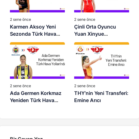
2 sene önce
2 sene önce
Karmen Aksoy Yeni
Çinli Orta Oyuncu
Sezonda Türk Hava
Yuan Xinyue
Yolları’nda
VakıfBank’ta
2 sene önce
2 sene önce
Ada Germen Korkmaz
THY’nin Yeni Transferi:
Yeniden Türk Hava
Emine Arıcı
Yolları’nda