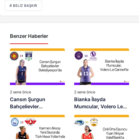
# BELIZ BAŞKIR
Benzer Haberler
2 sene önce
2 sene önce
Cansın Şurgun
Bianka İlayda
Bahçelievler
Mumcular, Volero Le
Belediyespor’da
Cannet’te