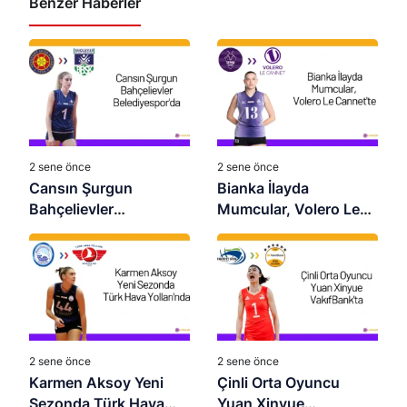
Benzer Haberler
2 sene önce
2 sene önce
Cansın Şurgun
Bianka İlayda
Bahçelievler
Mumcular, Volero Le
Belediyespor’da
Cannet’te
2 sene önce
2 sene önce
Karmen Aksoy Yeni
Çinli Orta Oyuncu
Sezonda Türk Hava
Yuan Xinyue