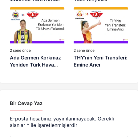
Yolları’nda
VakıfBank’ta
2 sene önce
2 sene önce
Ada Germen Korkmaz
THY’nin Yeni Transferi:
Yeniden Türk Hava
Emine Arıcı
Yolları’nda
Bir Cevap Yaz
E-posta hesabınız yayımlanmayacak.
Gerekli
alanlar
*
ile işaretlenmişlerdir