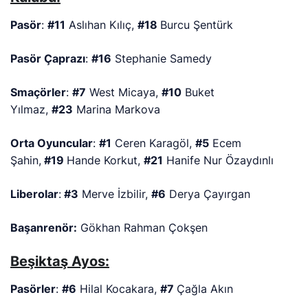
Pasör
:
#11
Aslıhan Kılıç,
#18
Burcu Şentürk
Pasör Çaprazı
:
#16
Stephanie Samedy
Smaçörler
:
#7
West Micaya,
#10
Buket
Yılmaz,
#23
Marina Markova
Orta Oyuncular
:
#1
Ceren Karagöl,
#5
Ecem
Şahin,
#19
Hande Korkut,
#21
Hanife Nur Özaydınlı
Liberolar
:
#3
Merve İzbilir,
#6
Derya Çayırgan
Başanrenör:
Gökhan Rahman Çokşen
Beşiktaş Ayos:
Pasörler
:
#6
Hilal Kocakara,
#7
Çağla Akın