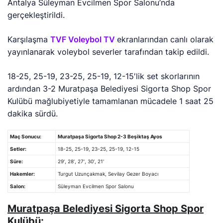
Antalya Süleyman Evcilmen Spor Salonu’nda
gerçekleştirildi.
Karşılaşma
TVF Voleybol TV
ekranlarından canlı olarak
yayınlanarak voleybol severler tarafından takip edildi.
18-25, 25-19, 23-25, 25-19, 12-15′
lik set skorlarının
ardından 3-2 Muratpaşa Belediyesi Sigorta Shop Spor
Kulübü mağlubiyetiyle tamamlanan mücadele 1 saat 25
dakika sürdü.
Maç Sonucu:
Muratpaşa Sigorta Shop 2-3 Beşiktaş Ayos
Setler:
18-25, 25-19, 23-25, 25-19, 12-15
Süre:
29′, 28′, 27′, 30′, 21′
Hakemler:
Turgut Uzunçakmak, Sevilay Gezer Boyacı
Salon:
Süleyman Evcilmen Spor Salonu
Muratpaşa Belediyesi Sigorta Shop Spor
Kulübü: