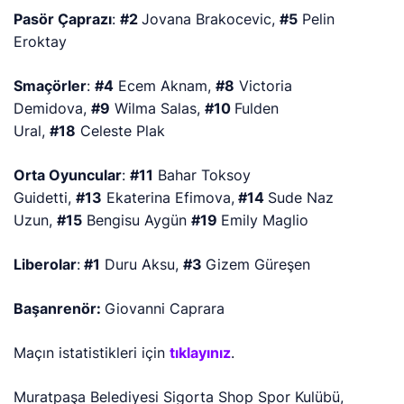
Pasör Çaprazı
:
#2
Jovana Brakocevic,
#5
Pelin
Eroktay
Smaçörler
:
#4
Ecem Aknam,
#8
Victoria
Demidova,
#9
Wilma Salas,
#10
Fulden
Ural,
#18
Celeste Plak
Orta Oyuncular
:
#11
Bahar Toksoy
Guidetti,
#13
Ekaterina Efimova,
#14
Sude Naz
Uzun,
#15
Bengisu Aygün
#19
Emily Maglio
Liberolar
:
#1
Duru Aksu,
#3
Gizem Güreşen
Başanrenör:
Giovanni Caprara
Maçın istatistikleri için
tıklayınız
.
Muratpaşa Belediyesi Sigorta Shop Spor Kulübü,