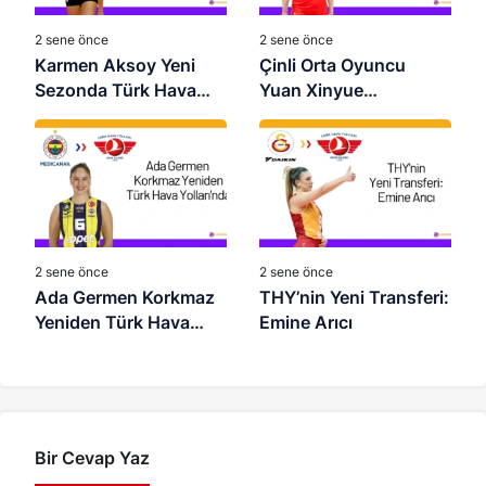
2 sene önce
2 sene önce
Karmen Aksoy Yeni
Çinli Orta Oyuncu
Sezonda Türk Hava
Yuan Xinyue
Yolları’nda
VakıfBank’ta
2 sene önce
2 sene önce
Ada Germen Korkmaz
THY’nin Yeni Transferi:
Yeniden Türk Hava
Emine Arıcı
Yolları’nda
Bir Cevap Yaz