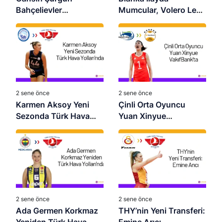
Bahçelievler
Mumcular, Volero Le
Belediyespor’da
Cannet’te
2 sene önce
2 sene önce
Karmen Aksoy Yeni
Çinli Orta Oyuncu
Sezonda Türk Hava
Yuan Xinyue
Yolları’nda
VakıfBank’ta
2 sene önce
2 sene önce
Ada Germen Korkmaz
THY’nin Yeni Transferi: