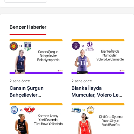
Benzer Haberler
2 sene önce
2 sene önce
Cansın Şurgun
Bianka İlayda
Bahçelievler
Mumcular, Volero Le
Belediyespor’da
Cannet’te