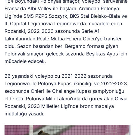
1.84 boyundaki Polonyalı smaçör, voleybol serüvenine
Fransa’da Albi Volley ile başladı. Ardından Polonya
Ligi’nde SMS PZPS Szczyrk, BKS Stal Bielsko-Biala ve
IL Capital Legionovia Legionowo’da mücadele eden
Rozanski, 2022-2023 sezonunda Serie A1
takımlarından Reale Mutua Fenera Chieri’ye transfer
oldu. Sezon başından beri Bergamo forması giyen
Polonyalı smaçör, gelecek sezonda Beşiktaş Ayos için
mücadele edecek.
26 yaşındaki voleybolcu 2021-2022 sezonunda
Legionowo ile Polonya Kupası ikinciliği ve 2022-2023
sezonunda Chieri ile Challange Kupası şampiyonluğu
elde etti. Polonya Milli Takımı’nda da görev alan Olivia
Rozanski, 2023 Milletler Ligi’nde bronz madalya
mutluluğu yaşadı.