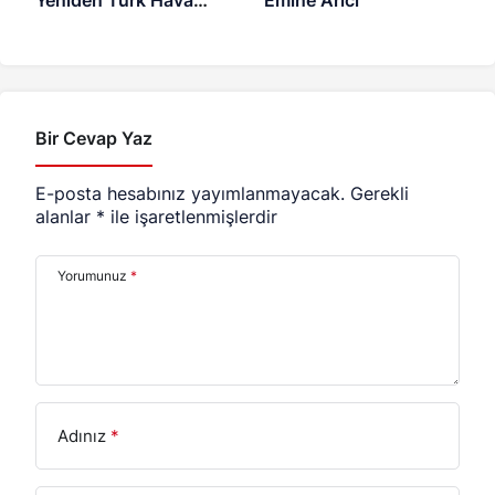
Yeniden Türk Hava
Emine Arıcı
Yolları’nda
Bir Cevap Yaz
E-posta hesabınız yayımlanmayacak.
Gerekli
alanlar
*
ile işaretlenmişlerdir
Yorumunuz
*
Adınız
*