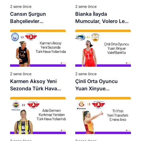
2 sene önce
2 sene önce
Cansın Şurgun
Bianka İlayda
Bahçelievler
Mumcular, Volero Le
Belediyespor’da
Cannet’te
2 sene önce
2 sene önce
Karmen Aksoy Yeni
Çinli Orta Oyuncu
Sezonda Türk Hava
Yuan Xinyue
Yolları’nda
VakıfBank’ta