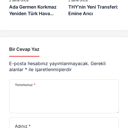
2 sene önce
2 sene önce
Ada Germen Korkmaz
THY’nin Yeni Transferi:
Yeniden Türk Hava
Emine Arıcı
Yolları’nda
Bir Cevap Yaz
E-posta hesabınız yayımlanmayacak.
Gerekli
alanlar
*
ile işaretlenmişlerdir
Yorumunuz
*
Adınız
*