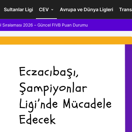
Sultanlar Ligi
CEV
Avrupa ve Dünya Ligleri
Trans
l Sıralaması 2026 – Güncel FIVB Puan Durumu