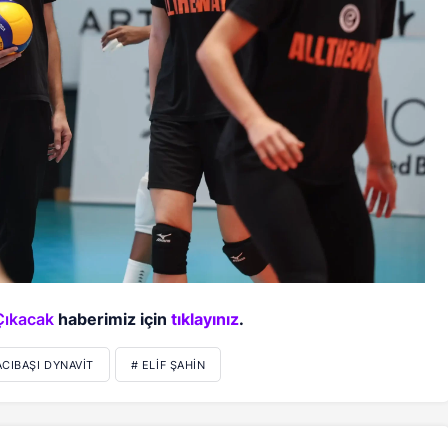
Çıkacak
haberimiz için
tıklayınız
.
ACIBAŞI DYNAVIT
# ELIF ŞAHIN