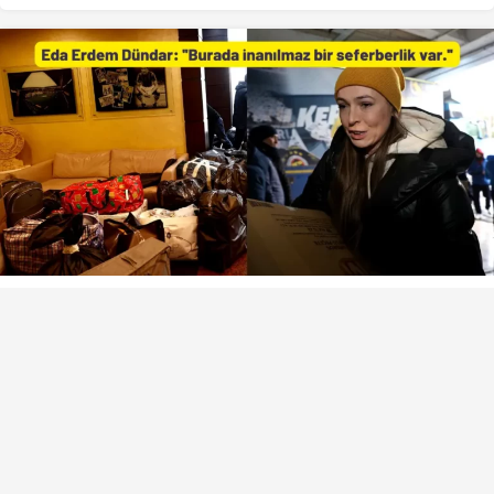
VOLEYBOL HABERLERI
VOLEYBOL GÜNDEMI
Eda Erdem Dündar: ”Burada
inanılmaz bir seferberlik var.”
Voleybolart
tarafından yayınlandı
7 Şubat 2023, 18:31
yayınlandı