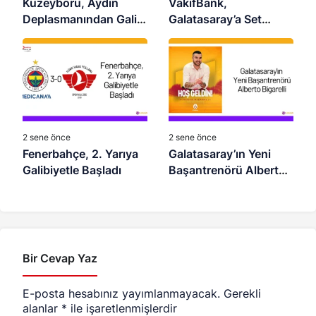
Kuzeyboru, Aydın
VakıfBank,
Deplasmanından Galip
Galatasaray’a Set
Dönüyor
Vermedi
2 sene önce
2 sene önce
Fenerbahçe, 2. Yarıya
Galatasaray’ın Yeni
Galibiyetle Başladı
Başantrenörü Alberto
Bigarelli
Bir Cevap Yaz
E-posta hesabınız yayımlanmayacak.
Gerekli
alanlar
*
ile işaretlenmişlerdir