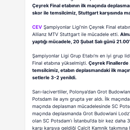
Çeyrek Final etabının ilk maçında deplasmand
skor ile temsilcimiz, Stuttgart karşısında m
CEV
Şampiyonlar Ligi’nin Çeyrek Final etabı
Allianz MTV Stuttgart ile mücadele etti.
Alm
yaptığı mücadele, 20 Şubat Salı günü 21.00’
Şampiyonlar Ligi Grup Etabı’nı en iyi grup l
Final etabına yükselmişti.
Çeyrek Finallerde 
temsilcimiz, etabın deplasmandaki ilk maçı
setlerle 3-2 yenildi.
Sarı-lacivertliler, Polonya’dan
Grot Budowlan
Potsdam
ile aynı grupta yer aldı. İlk maçın
maçında deplasman mücadelesinde SC Potsda
maçında deplasmanda
Grot Budowlani Lodz
olan SC Potsdam’ı İstanbul’da bir kez daha 3
karşı karşıya geldiği Calcit Kamnik takımına 