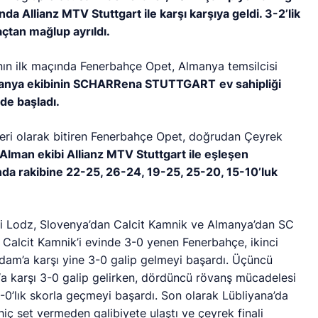
a Allianz MTV Stuttgart ile karşı karşıya geldi. 3-2’lik
açtan mağlup ayrıldı.
nın ilk maçında Fenerbahçe Opet, Almanya temsilcisi
anya ekibinin SCHARRena STUTTGART
ev sahipliği
de başladı.
ideri olarak bitiren Fenerbahçe Opet, doğrudan Çeyrek
Alman ekibi Allianz MTV Stuttgart ile eşleşen
nda rakibine 22-25, 26-24, 19-25, 25-20, 15-10’luk
i Lodz,
Slovenya’dan Calcit Kamnik ve Almanya’dan SC
da Calcit Kamnik’i evinde 3-0 yenen Fenerbahçe, ikinci
m’a karşı yine 3-0 galip gelmeyi başardı. Üçüncü
‘a karşı 3-0 galip gelirken,
dördüncü rövanş mücadelesi
-0’lık skorla geçmeyi başardı. Son olarak Lübliyana’da
hiç set vermeden galibiyete ulaştı ve çeyrek finali