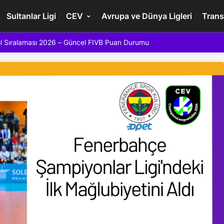
Sultanlar Ligi
CEV
Avrupa ve Dünya Ligleri
Trans
l Sıralaması 2026 – Güncel FIVB Puan Durumu