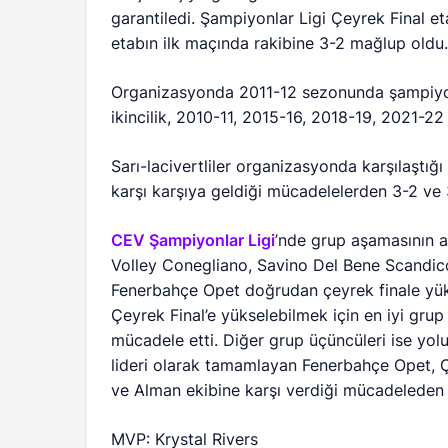
garantiledi. Şampiyonlar Ligi Çeyrek Final e
etabın ilk maçında rakibine 3-2 mağlup oldu
Organizasyonda 2011-12 sezonunda şampiyon
ikincilik, 2010-11, 2015-16, 2018-19, 2021-2
Sarı-lacivertliler organizasyonda karşılaştı
karşı karşıya geldiği mücadelelerden 3-2 ve 3-
CEV Şampiyonlar Ligi
’nde grup aşamasının a
Volley Conegliano, Savino Del Bene Scandi
Fenerbahçe Opet doğrudan çeyrek finale yüks
Çeyrek Final’e yükselebilmek için en iyi gr
mücadele etti. Diğer grup üçüncüleri ise yol
lideri olarak tamamlayan Fenerbahçe Opet, Çe
ve Alman ekibine karşı verdiği mücadeleden 
MVP: Krystal Rivers