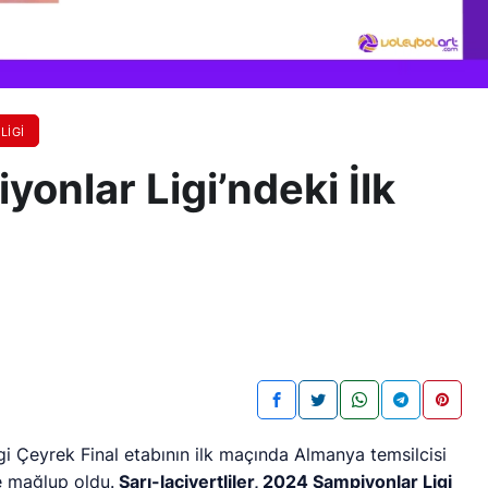
LIGI
onlar Ligi’ndeki İlk
 Çeyrek Final etabının ilk maçında Almanya temsilcisi
e mağlup oldu.
Sarı-lacivertliler, 2024 Şampiyonlar Ligi