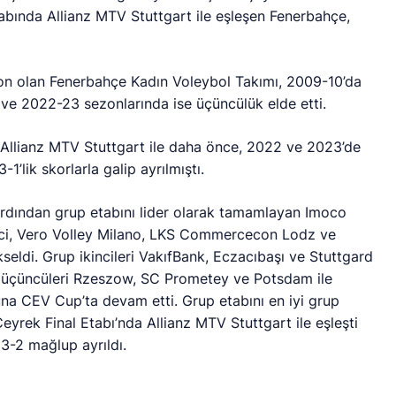
tabında Allianz MTV Stuttgart ile eşleşen Fenerbahçe,
.
 olan Fenerbahçe Kadın Voleybol Takımı, 2009-10’da
2 ve 2022-23 sezonlarında ise üçüncülük elde etti.
ğı Allianz MTV Stuttgart ile daha önce, 2022 ve 2023’de
1’lik skorlarla galip ayrılmıştı.
rdından grup etabını lider olarak tamamlayan Imoco
cci, Vero Volley Milano, LKS Commercecon Lodz ve
eldi. Grup ikincileri VakıfBank, Eczacıbaşı ve Stuttgard
up üçüncüleri Rzeszow, SC Prometey ve Potsdam ile
una CEV Cup’ta devam etti. Grup etabını en iyi grup
yrek Final Etabı’nda Allianz MTV Stuttgart ile eşleşti
3-2 mağlup ayrıldı.