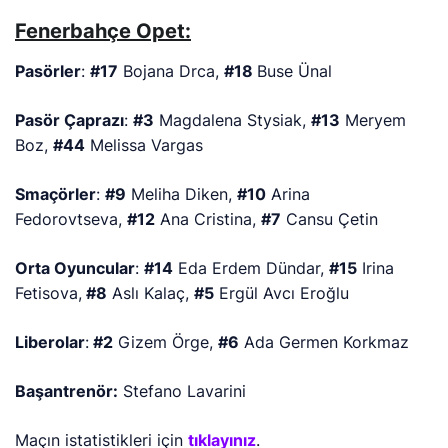
Fenerbahçe Opet:
Pasörler
:
#17
Bojana Drca,
#18
Buse Ünal
Pasör Çaprazı
:
#3
Magdalena Stysiak,
#13
Meryem
Boz,
#44
Melissa Vargas
Smaçörler
:
#9
Meliha Diken,
#10
Arina
Fedorovtseva,
#12
Ana Cristina,
#7
Cansu Çetin
Orta Oyuncular
:
#14
Eda Erdem Dündar,
#15
Irina
Fetisova,
#8
Aslı Kalaç,
#5
Ergül Avcı Eroğlu
Liberolar
:
#2
Gizem Örge,
#6
Ada Germen Korkmaz
Başantrenör:
Stefano Lavarini
Maçın istatistikleri için
tıklayınız
.