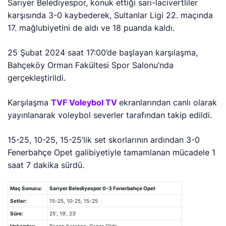
Sarıyer Belediyespor, konuk ettiği sarı-lacivertliler
karşısında 3-0 kaybederek, Sultanlar Ligi 22. maçında
17. mağlubiyetini de aldı ve 18 puanda kaldı.
25 Şubat 2024 saat 17:00’de başlayan karşılaşma,
Bahçeköy Orman Fakültesi Spor Salonu’nda
gerçekleştirildi.
Karşılaşma
TVF Voleybol TV
ekranlarından canlı olarak
yayınlanarak voleybol severler tarafından takip edildi.
15-25, 10-25, 15-25’lik
set skorlarının ardından 3-0
Fenerbahçe Opet galibiyetiyle tamamlanan mücadele 1
saat 7 dakika sürdü.
Maç Sonucu:
Sarıyer Belediyespor 0-3 Fenerbahçe Opet
Setler:
15-25, 10-25, 15-25
Süre:
25′, 19′, 23′
Hakemler:
Recep Karakoç, Caner Çildir