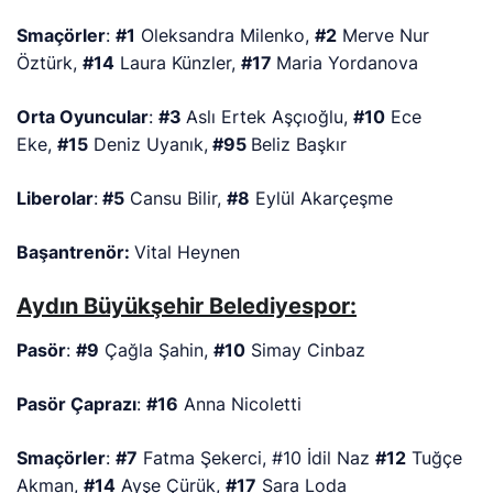
Smaçörler
:
#1
Oleksandra Milenko,
#2
Merve Nur
Öztürk,
#14
Laura Künzler,
#17
Maria Yordanova
Orta Oyuncular
:
#3
Aslı Ertek Aşçıoğlu,
#10
Ece
Eke,
#15
Deniz Uyanık,
#95
Beliz Başkır
Liberolar
:
#5
Cansu Bilir,
#8
Eylül Akarçeşme
Başantrenör:
Vital Heynen
Aydın Büyükşehir Belediyespor:
Pasör
:
#9
Çağla Şahin,
#10
Simay Cinbaz
Pasör Çaprazı
:
#16
Anna Nicoletti
Smaçörler
:
#7
Fatma Şekerci, #10 İdil Naz
#12
Tuğçe
Akman,
#14
Ayşe Çürük,
#17
Sara Loda