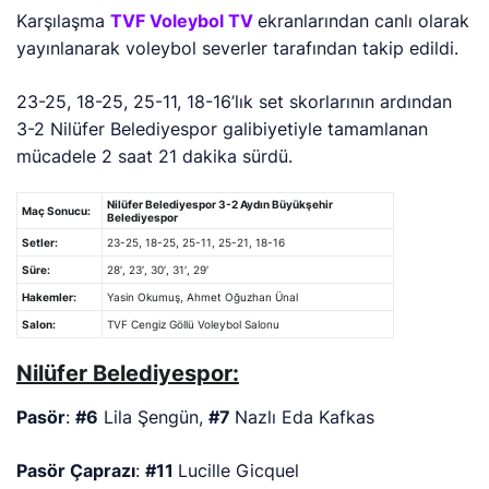
Karşılaşma
TVF Voleybol TV
ekranlarından canlı olarak
yayınlanarak voleybol severler tarafından takip edildi.
23-25, 18-25, 25-11, 18-16’lık
set skorlarının ardından
3-2 Nilüfer Belediyespor galibiyetiyle tamamlanan
mücadele 2 saat 21 dakika sürdü.
Nilüfer Belediyespor 3-2 Aydın Büyükşehir
Maç Sonucu:
Belediyespor
Setler:
23-25, 18-25, 25-11, 25-21, 18-16
Süre:
28′, 23′, 30′, 31′, 29′
Hakemler:
Yasin Okumuş, Ahmet Oğuzhan Ünal
Salon:
TVF Cengiz Göllü Voleybol Salonu
Nilüfer Belediyespor:
Pasör
:
#6
Lila Şengün,
#7
Nazlı Eda Kafkas
Pasör Çaprazı
:
#11
Lucille Gicquel