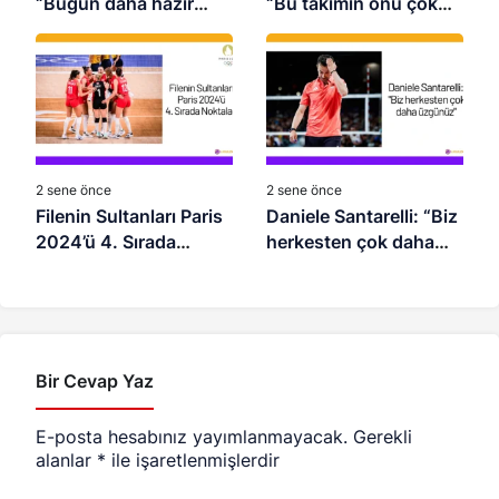
“Bugün daha hazır
“Bu takımın önü çok
olan takım kazandı”
açık”
2 sene önce
2 sene önce
Filenin Sultanları Paris
Daniele Santarelli: “Biz
2024’ü 4. Sırada
herkesten çok daha
Noktaladı
üzgünüz”
Bir Cevap Yaz
E-posta hesabınız yayımlanmayacak.
Gerekli
alanlar
*
ile işaretlenmişlerdir