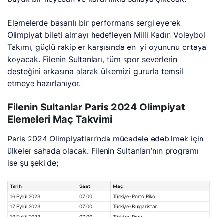
Elemelerde başarılı bir performans sergileyerek
Olimpiyat bileti almayı hedefleyen Milli Kadın Voleybol
Takımı, güçlü rakipler karşısında en iyi oyununu ortaya
koyacak. Filenin Sultanları, tüm spor severlerin
desteğini arkasına alarak ülkemizi gururla temsil
etmeye hazırlanıyor.
Filenin Sultanlar Paris 2024 Olimpiyat
Elemeleri Maç Takvimi
Paris 2024 Olimpiyatları’nda mücadele edebilmek için
ülkeler sahada olacak. Filenin Sultanları’nın programı
ise şu şekilde;
Tarih
Saat
Maç
16 Eylül 2023
07.00
Türkiye-Porto Riko
17 Eylül 2023
07.00
Türkiye-Bulgaristan
19 Eylül 2023
07.00
Türkiye-Peru