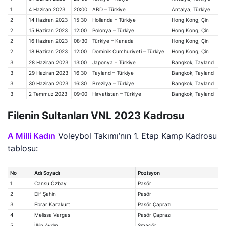
1
4 Haziran 2023
20:00
ABD – Türkiye
Antalya, Türkiye
2
14 Haziran 2023
15:30
Hollanda – Türkiye
Hong Kong, Çin
2
15 Haziran 2023
12:00
Polonya – Türkiye
Hong Kong, Çin
2
16 Haziran 2023
08:30
Türkiye – Kanada
Hong Kong, Çin
2
18 Haziran 2023
12:00
Dominik Cumhuriyeti – Türkiye
Hong Kong, Çin
3
28 Haziran 2023
13:00
Japonya – Türkiye
Bangkok, Tayland
3
29 Haziran 2023
16:30
Tayland – Türkiye
Bangkok, Tayland
3
30 Haziran 2023
16:30
Brezilya – Türkiye
Bangkok, Tayland
3
2 Temmuz 2023
09:00
Hırvatistan – Türkiye
Bangkok, Tayland
Filenin Sultanları VNL 2023 Kadrosu
A Milli Kadın
Voleybol Takımı’nın 1. Etap Kamp Kadrosu
tablosu:
No
Adı Soyadı
Pozisyon
1
Cansu Özbay
Pasör
2
Elif Şahin
Pasör
3
Ebrar Karakurt
Pasör Çaprazı
4
Melissa Vargas
Pasör Çaprazı
5
İlkin Aydın
Smaçör