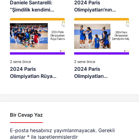
Daniele Santarelli:
2024 Paris
“Şimdilik kendimi
Olimpiyatları’nın
sadece Türkiye ile
“En”leri Belli Oldu
görüyorum”
2 sene önce
2 sene önce
2024 Paris
2024 Paris
Olimpiyatları Rüya
Olimpiyatları
Takımı
Şampiyonu İtalya
Bir Cevap Yaz
E-posta hesabınız yayımlanmayacak.
Gerekli
alanlar
*
ile işaretlenmişlerdir