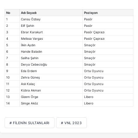
No
Adı Soyadı
Pozisyon
1
Cansu Özbay
Pasör
2
Elif Şahin
Pasör
3
Ebrar Karakurt
Pasör Çaprazı
4
Melissa Vargas
Pasör Çaprazı
5
İlkin Aydın
Smaçör
6
Hande Baladın
Smaçör
7
Saliha Şahin
Smaçör
8
Derya Cebecioğlu
Smaçör
9
Eda Erdem
Orta Oyuncu
10
Zehra Güneş
Orta Oyuncu
11
Aslı Kalaç
Orta Oyuncu
12
Kübra Akman
Orta Oyuncu
13
Gizem Örge
Libero
14
Simge Aköz
Libero
# FILENIN SULTANLARI
# VNL 2023