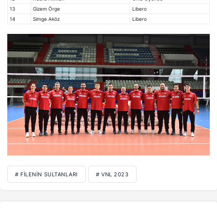
13
Gizem Örge
Libero
14
Simge Aköz
Libero
# FILENIN SULTANLARI
# VNL 2023