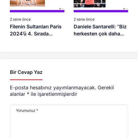
2 sene önce
2 sene önce
Filenin Sultanları Paris
Daniele Santarelli: “Biz
2024’ü 4. Sırada
herkesten çok daha
Noktaladı
üzgünüz”
Bir Cevap Yaz
E-posta hesabınız yayımlanmayacak.
Gerekli
alanlar
*
ile işaretlenmişlerdir
Yorumunuz
*