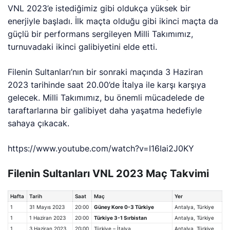
VNL 2023’e istediğimiz gibi oldukça yüksek bir
enerjiyle başladı. İlk maçta olduğu gibi ikinci maçta da
güçlü bir performans sergileyen Milli Takımımız,
turnuvadaki ikinci galibiyetini elde etti.
Filenin Sultanları’nın bir sonraki maçında 3 Haziran
2023 tarihinde saat 20.00’de İtalya ile karşı karşıya
gelecek. Milli Takımımız, bu önemli mücadelede de
taraftarlarına bir galibiyet daha yaşatma hedefiyle
sahaya çıkacak.
https://www.youtube.com/watch?v=I16Iai2J0KY
Filenin Sultanları VNL 2023 Maç Takvimi
Hafta
Tarih
Saat
Maç
Yer
1
31 Mayıs 2023
20:00
Güney Kore 0-3 Türkiye
Antalya, Türkiye
1
1 Haziran 2023
20:00
Türkiye 3-1 Sırbistan
Antalya, Türkiye
1
3 Haziran 2023
20:00
Türkiye – İtalya
Antalya, Türkiye