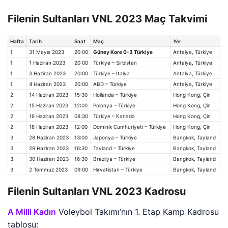
Filenin Sultanları VNL 2023 Maç Takvimi
Hafta
Tarih
Saat
Maç
Yer
1
31 Mayıs 2023
20:00
Güney Kore 0-3 Türkiye
Antalya, Türkiye
1
1 Haziran 2023
20:00
Türkiye – Sırbistan
Antalya, Türkiye
1
3 Haziran 2023
20:00
Türkiye – İtalya
Antalya, Türkiye
1
4 Haziran 2023
20:00
ABD – Türkiye
Antalya, Türkiye
2
14 Haziran 2023
15:30
Hollanda – Türkiye
Hong Kong, Çin
2
15 Haziran 2023
12:00
Polonya – Türkiye
Hong Kong, Çin
2
16 Haziran 2023
08:30
Türkiye – Kanada
Hong Kong, Çin
2
18 Haziran 2023
12:00
Dominik Cumhuriyeti – Türkiye
Hong Kong, Çin
3
28 Haziran 2023
13:00
Japonya – Türkiye
Bangkok, Tayland
3
29 Haziran 2023
16:30
Tayland – Türkiye
Bangkok, Tayland
3
30 Haziran 2023
16:30
Brezilya – Türkiye
Bangkok, Tayland
3
2 Temmuz 2023
09:00
Hırvatistan – Türkiye
Bangkok, Tayland
Filenin Sultanları VNL 2023 Kadrosu
A Milli Kadın
Voleybol Takımı’nın 1. Etap Kamp Kadrosu
tablosu: