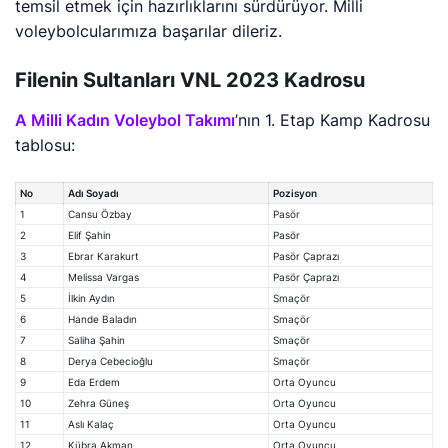
temsil etmek için hazırlıklarını sürdürüyor. Milli
voleybolcularımıza başarılar dileriz.
Filenin Sultanları VNL 2023 Kadrosu
A Milli Kadın Voleybol Takımı
’nın 1. Etap Kamp Kadrosu
tablosu:
No
Adı Soyadı
Pozisyon
1
Cansu Özbay
Pasör
2
Elif Şahin
Pasör
3
Ebrar Karakurt
Pasör Çaprazı
4
Melissa Vargas
Pasör Çaprazı
5
İlkin Aydın
Smaçör
6
Hande Baladın
Smaçör
7
Saliha Şahin
Smaçör
8
Derya Cebecioğlu
Smaçör
9
Eda Erdem
Orta Oyuncu
10
Zehra Güneş
Orta Oyuncu
11
Aslı Kalaç
Orta Oyuncu
12
Kübra Akman
Orta Oyuncu