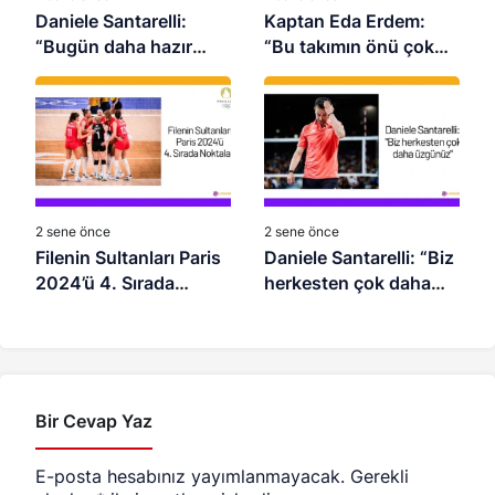
Daniele Santarelli:
Kaptan Eda Erdem:
“Bugün daha hazır
“Bu takımın önü çok
olan takım kazandı”
açık”
2 sene önce
2 sene önce
Filenin Sultanları Paris
Daniele Santarelli: “Biz
2024’ü 4. Sırada
herkesten çok daha
Noktaladı
üzgünüz”
Bir Cevap Yaz
E-posta hesabınız yayımlanmayacak.
Gerekli