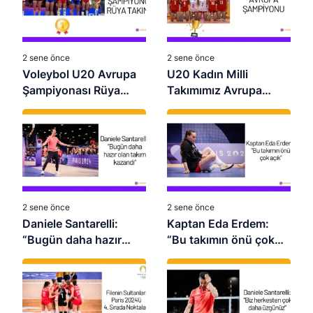
2 sene önce
2 sene önce
Voleybol U20 Avrupa
U20 Kadın Milli
Şampiyonası Rüya
Takımımız Avrupa
Takımı
Şampiyonu Oldu:
Namağlup Zafer!
2 sene önce
2 sene önce
Daniele Santarelli:
Kaptan Eda Erdem:
“Bugün daha hazır
“Bu takımın önü çok
olan takım kazandı”
açık”