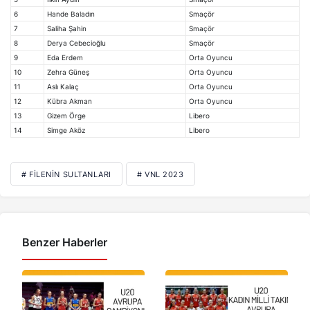
6
Hande Baladın
Smaçör
7
Saliha Şahin
Smaçör
8
Derya Cebecioğlu
Smaçör
9
Eda Erdem
Orta Oyuncu
10
Zehra Güneş
Orta Oyuncu
11
Aslı Kalaç
Orta Oyuncu
12
Kübra Akman
Orta Oyuncu
13
Gizem Örge
Libero
14
Simge Aköz
Libero
# FILENIN SULTANLARI
# VNL 2023
Benzer Haberler