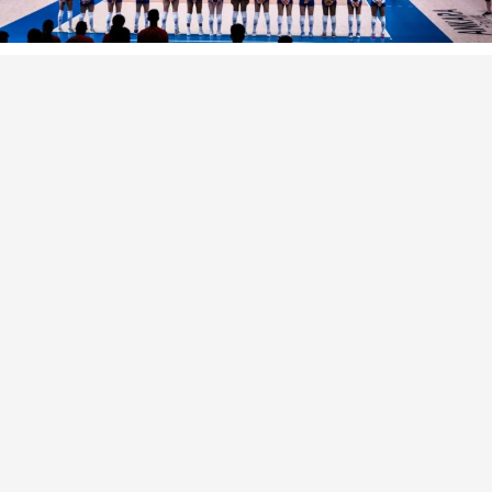
VOLEYBOL HABERLERI
VNL 2022
Brezilya VNL 2022 Finaline Adını
Yazdırdı
Voleybolart
tarafından yayınlandı
16 Temmuz 2022, 17:14
yayınlandı
PAYLAŞ
VNL 2022 Final’e Çıkan İlk
Takım Brezilya Oldu
Sırbıstan
VNL 2022
Finaline ilk çıkan isim oldu. Yarı
final maçında Sırbistan’ı 3-1 yenerek finalin ilk ismi