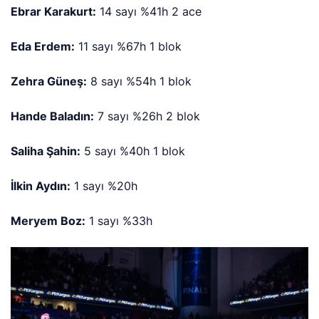
Ebrar Karakurt:
14 sayı %41h 2 ace
Eda Erdem:
11 sayı %67h 1 blok
Zehra Güneş:
8 sayı %54h 1 blok
Hande Baladın:
7 sayı %26h 2 blok
Saliha Şahin:
5 sayı %40h 1 blok
İlkin Aydın:
1 sayı %20h
Meryem Boz:
1 sayı %33h