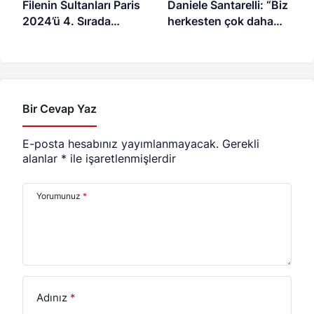
Filenin Sultanları Paris
Daniele Santarelli: “Biz
2024’ü 4. Sırada
herkesten çok daha
Noktaladı
üzgünüz”
Bir Cevap Yaz
E-posta hesabınız yayımlanmayacak.
Gerekli
alanlar
*
ile işaretlenmişlerdir
Yorumunuz
*
Adınız
*