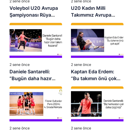
2 sene önce
2 sene önce
Voleybol U20 Avrupa
U20 Kadın Milli
Şampiyonası Rüya
Takımımız Avrupa
Takımı
Şampiyonu Oldu:
Namağlup Zafer!
2 sene önce
2 sene önce
Daniele Santarelli:
Kaptan Eda Erdem:
“Bugün daha hazır
“Bu takımın önü çok
olan takım kazandı”
açık”
2 sene önce
2 sene önce