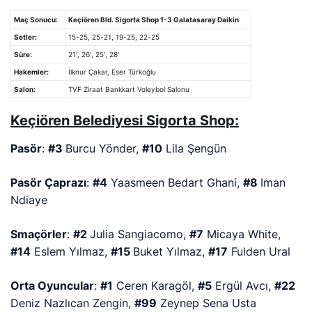
Maç Sonucu:
Keçiören Bld. Sigorta Shop 1-3 Galatasaray Daikin
Setler:
15-25, 25-21, 19-25, 22-25
Süre:
21′, 26′, 25′, 28′
Hakemler:
İlknur Çakar, Eser Türkoğlu
Salon:
TVF Ziraat Bankkart Voleybol Salonu
Keçiören Belediyesi Sigorta Shop:
Pasör
:
#3
Burcu Yönder,
#10
Lila Şengün
Pasör Çaprazı
:
#4
Yaasmeen Bedart Ghani,
#8
Iman
Ndiaye
Smaçörler
:
#2
Julia Sangiacomo,
#7
Micaya White,
#14
Eslem Yılmaz,
#15
Buket Yılmaz,
#17
Fulden Ural
Orta Oyuncular
:
#1
Ceren Karagöl,
#5
Ergül Avcı,
#22
Deniz Nazlıcan Zengin,
#99
Zeynep Sena Usta