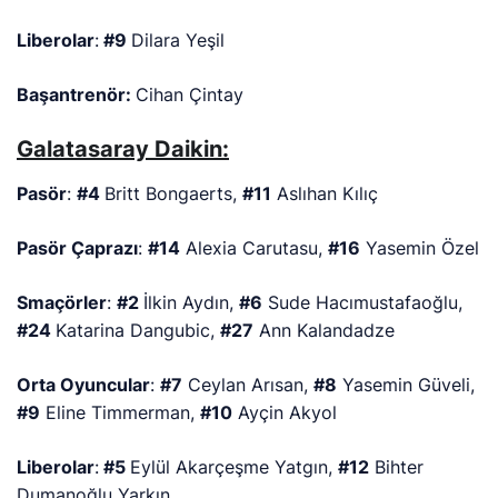
Liberolar
:
#9
Dilara Yeşil
Başantrenör:
Cihan Çintay
Galatasaray Daikin:
Pasör
:
#4
Britt Bongaerts,
#11
Aslıhan Kılıç
Pasör Çaprazı
:
#14
Alexia Carutasu,
#16
Yasemin Özel
Smaçörler
:
#2
İlkin Aydın,
#6
Sude Hacımustafaoğlu,
#24
Katarina Dangubic,
#27
Ann Kalandadze
Orta Oyuncular
:
#7
Ceylan Arısan,
#8
Yasemin Güveli,
#9
Eline Timmerman,
#10
Ayçin Akyol
Liberolar
:
#5
Eylül Akarçeşme Yatgın,
#12
Bihter
Dumanoğlu Yarkın