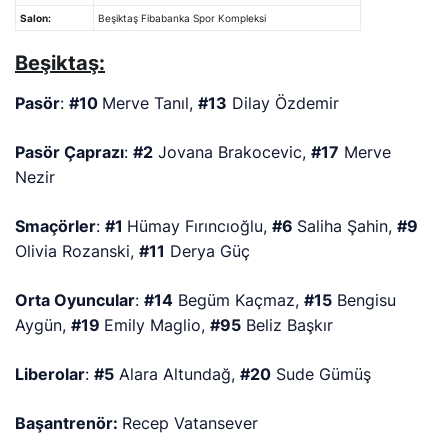
Salon:
Beşiktaş Fibabanka Spor Kompleksi
Beşiktaş:
Pasör
:
#10
Merve Tanıl,
#13
Dilay Özdemir
Pasör Çaprazı
:
#2
Jovana Brakocevic,
#17
Merve
Nezir
Smaçörler
:
#1
Hümay Fırıncıoğlu,
#6
Saliha Şahin,
#9
Olivia Rozanski,
#11
Derya Güç
Orta Oyuncular
:
#14
Begüm Kaçmaz,
#15
Bengisu
Aygün,
#19
Emily Maglio,
#95
Beliz Başkır
Liberolar
:
#5
Alara Altundağ,
#20
Sude Gümüş
Başantrenör:
Recep Vatansever