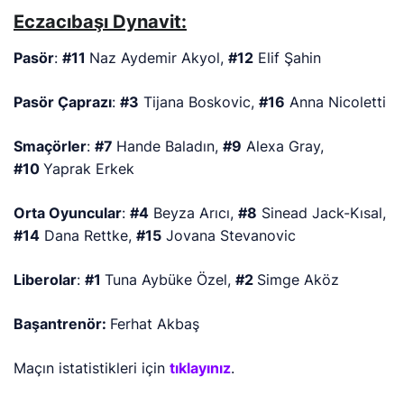
Eczacıbaşı Dynavit:
Pasör
:
#11
Naz Aydemir Akyol,
#12
Elif Şahin
Pasör Çaprazı
:
#3
Tijana Boskovic,
#16
Anna Nicoletti
Smaçörler
:
#7
Hande Baladın,
#9
Alexa Gray,
#10
Yaprak Erkek
Orta Oyuncular
:
#4
Beyza Arıcı,
#8
Sinead Jack-Kısal,
#14
Dana Rettke,
#15
Jovana Stevanovic
Liberolar
:
#1
Tuna Aybüke Özel,
#2
Simge Aköz
Başantrenör:
Ferhat Akbaş
Maçın istatistikleri için
tıklayınız
.