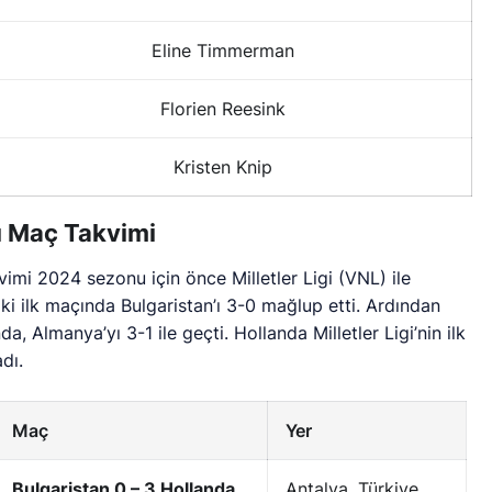
Eline Timmerman
Florien Reesink
Kristen Knip
ı Maç Takvimi
imi 2024 sezonu için önce Milletler Ligi (VNL) ile
ki ilk maçında Bulgaristan’ı 3-0 mağlup etti. Ardından
a, Almanya’yı 3-1 ile geçti. Hollanda Milletler Ligi’nin ilk
dı.
Maç
Yer
Bulgaristan 0 – 3 Hollanda
Antalya, Türkiye