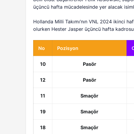
üçüncü hafta mücadelesinde yer alacak isimle
Hollanda Milli Takımı’nın VNL 2024 ikinci h
olurken Hester Jasper üçüncü hafta kadrosu
No
Pozisyon
10
Pasör
12
Pasör
11
Smaçör
19
Smaçör
18
Smaçör