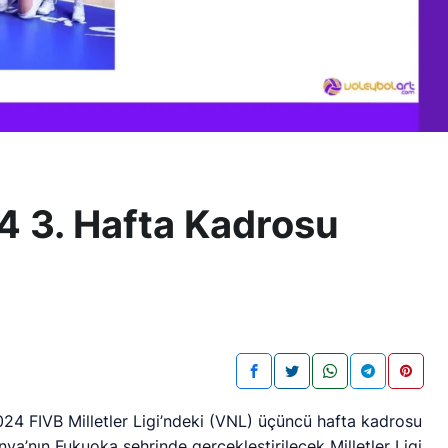
4 3. Hafta Kadrosu
24 FIVB Milletler Ligi’ndeki (VNL) üçüncü hafta kadrosu
nya’nın Fukuoka şehrinde gerçekleştirilecek Milletler Ligi