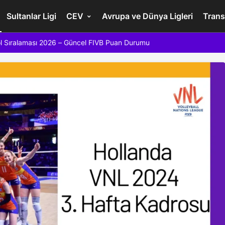
Sultanlar Ligi
CEV
Avrupa ve Dünya Ligleri
Trans
l Sıralaması 2026 – Güncel FIVB Puan Durumu