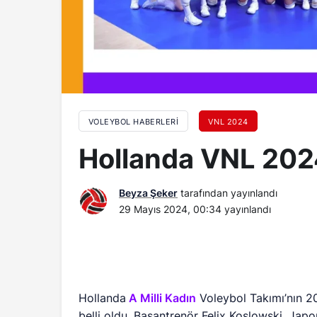
VOLEYBOL HABERLERI
VNL 2024
Hollanda VNL 202
Beyza Şeker
tarafından yayınlandı
29 Mayıs 2024, 00:34
yayınlandı
Hollanda
A Milli Kadın
Voleybol Takımı’nın 20
belli oldu. Başantrenör Felix Koslowski, Japo