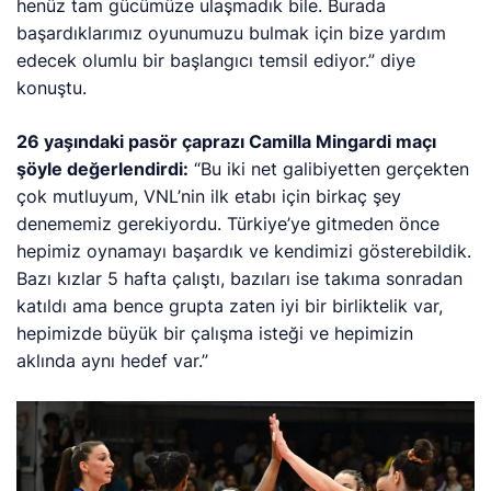
henüz tam gücümüze ulaşmadık bile. Burada
başardıklarımız oyunumuzu bulmak için bize yardım
edecek olumlu bir başlangıcı temsil ediyor.” diye
konuştu.
26 yaşındaki pasör çaprazı Camilla Mingardi maçı
şöyle değerlendirdi:
“Bu iki net galibiyetten gerçekten
çok mutluyum, VNL’nin ilk etabı için birkaç şey
denememiz gerekiyordu. Türkiye’ye gitmeden önce
hepimiz oynamayı başardık ve kendimizi gösterebildik.
Bazı kızlar 5 hafta çalıştı, bazıları ise takıma sonradan
katıldı ama bence grupta zaten iyi bir birliktelik var,
hepimizde büyük bir çalışma isteği ve hepimizin
aklında aynı hedef var.”