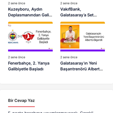
2 sene önce
2 sene önce
Kuzeyboru, Aydın
VakıfBank,
Deplasmanından Galip
Galatasaray’a Set
Dönüyor
Vermedi
2 sene önce
2 sene önce
Fenerbahçe, 2. Yarıya
Galatasaray’ın Yeni
Galibiyetle Başladı
Başantrenörü Alberto
Bigarelli
Bir Cevap Yaz
E-posta hesabınız yayımlanmayacak.
Gerekli