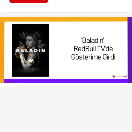
VOLEYBOL HABERLERI
VOLEYBOL GÜNDEMI
‘Baladın’ RedBull TV’de
Gösterime Girdi
Beyza Şeker
tarafından yayınlandı