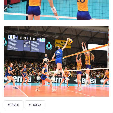
# İSVEÇ
# İTALYA