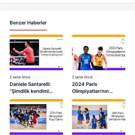
Benzer Haberler
2 sene önce
2 sene önce
Daniele Santarelli:
2024 Paris
“Şimdilik kendimi
Olimpiyatları’nın
sadece Türkiye ile
“En”leri Belli Oldu
görüyorum”