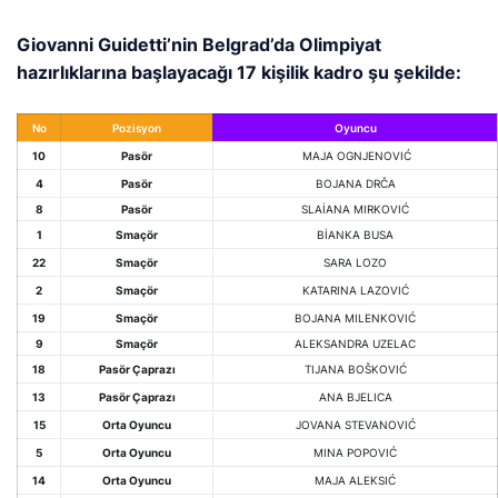
Giovanni Guidetti’nin Belgrad’da Olimpiyat
hazırlıklarına başlayacağı 17 kişilik kadro şu şekilde:
No
Pozisyon
Oyuncu
10
Pasör
MAJA OGNJENOVIĆ
4
Pasör
BOJANA DRČA
8
Pasör
SLAİANA MIRKOVIĆ
1
Smaçör
BİANKA BUSA
22
Smaçör
SARA LOZO
2
Smaçör
KATARINA LAZOVIĆ
19
Smaçör
BOJANA MILENKOVIĆ
9
Smaçör
ALEKSANDRA UZELAC
18
Pasör Çaprazı
TIJANA BOŠKOVIĆ
13
Pasör Çaprazı
ANA BJELICA
15
Orta Oyuncu
JOVANA STEVANOVIĆ
5
Orta Oyuncu
MINA POPOVIĆ
14
Orta Oyuncu
MAJA ALEKSIĆ