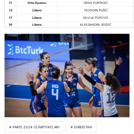
11
Orta Oyuncu
HENA KURTAGIĆ
12
Libero
TEODORA PUŠIĆ
17
Libero
SILVIJA POPOVIĆ
16
Libero
ALEKSANDRA JEGDIĆ
# PARIS 2024 OLIMPIYATLARI
# SIRBISTAN