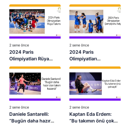
sadece Türkiye ile
“En”leri Belli Oldu
görüyorum”
2 sene önce
2 sene önce
2024 Paris
2024 Paris
Olimpiyatları Rüya
Olimpiyatları
Takımı
Şampiyonu İtalya
2 sene önce
2 sene önce
Daniele Santarelli:
Kaptan Eda Erdem:
“Bugün daha hazır
“Bu takımın önü çok
olan takım kazandı”
açık”