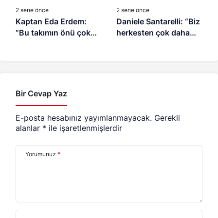
2 sene önce
2 sene önce
Kaptan Eda Erdem:
Daniele Santarelli: “Biz
“Bu takımın önü çok
herkesten çok daha
açık”
üzgünüz”
Bir Cevap Yaz
E-posta hesabınız yayımlanmayacak.
Gerekli
alanlar
*
ile işaretlenmişlerdir
Yorumunuz
*