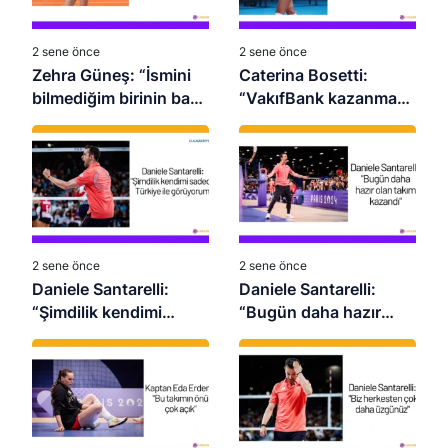
2 sene önce
2 sene önce
Zehra Güneş: “İsmini
Caterina Bosetti:
bilmediğim birinin bana
“VakıfBank kazanmaya
baskı yaratmasına izin
alışkın bir kulüp”
vermiyorum”
2 sene önce
2 sene önce
Daniele Santarelli:
Daniele Santarelli:
“Şimdilik kendimi
“Bugün daha hazır
sadece Türkiye ile
olan takım kazandı”
görüyorum”