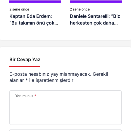
2 sene önce
2 sene önce
Kaptan Eda Erdem:
Daniele Santarelli: “Biz
“Bu takımın önü çok
herkesten çok daha
açık”
üzgünüz”
Bir Cevap Yaz
E-posta hesabınız yayımlanmayacak.
Gerekli
alanlar
*
ile işaretlenmişlerdir
Yorumunuz
*