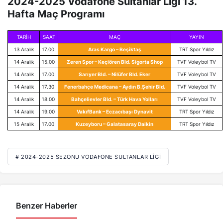
2024-2025 Vodafone Sultanlar Ligi 13.
Hafta Maç Programı
TARİH
SAAT
MAÇ
YAYIN
13 Aralık
17.00
Aras Kargo – Beşiktaş
TRT Spor Yıldız
14 Aralık
15.00
Zeren Spor – Keçiören Bld. Sigorta Shop
TVF Voleybol TV
14 Aralık
17.00
Sarıyer Bld. – Nilüfer Bld. Eker
TVF Voleybol TV
14 Aralık
17.30
Fenerbahçe Medicana – Aydın B.Şehir Bld.
TVF Voleybol TV
14 Aralık
18.00
Bahçelievler Bld. – Türk Hava Yolları
TVF Voleybol TV
14 Aralık
19.00
VakıfBank – Eczacıbaşı Dynavit
TRT Spor Yıldız
15 Aralık
17.00
Kuzeyboru – Galatasaray Daikin
TRT Spor Yıldız
# 2024-2025 SEZONU VODAFONE SULTANLAR LIGI
Benzer Haberler