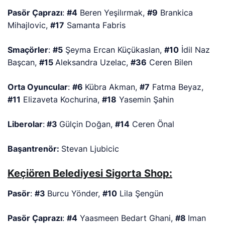
Pasör Çaprazı
:
#4
Beren Yeşilırmak,
#9
Brankica
Mihajlovic,
#17
Samanta Fabris
Smaçörler
:
#5
Şeyma Ercan Küçükaslan,
#10
İdil Naz
Başcan,
#15
Aleksandra Uzelac,
#36
Ceren Bilen
Orta Oyuncular
:
#6
Kübra Akman,
#7
Fatma Beyaz,
#11
Elizaveta Kochurina,
#18
Yasemin Şahin
Liberolar
:
#3
Gülçin Doğan,
#14
Ceren Önal
Başantrenör:
Stevan Ljubicic
Keçiören Belediyesi Sigorta Shop:
Pasör
:
#3
Burcu Yönder,
#10
Lila Şengün
Pasör Çaprazı
:
#4
Yaasmeen Bedart Ghani,
#8
Iman