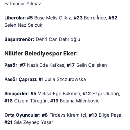
Fatmanur Yılmaz
Liberolar
:
#5
Buse Melis Cılkız,
#23
Berre İnce,
#52
Selen Naz Selçuk
Başantrenör:
Dehri Can Dehrioğlu
Nilüfer Belediyespor Eker:
Pasör
:
#7
Nazlı Eda Kafkas,
#17
Selin Çalışkan
Pasör Çaprazı
:
#1
Julia Szczurowska
Smaçörler
:
#5
Melisa Ege Bükmen,
#12
Ezgi Uludağ,
#16
Gizem Türegün,
#19
Bojana Milenkovic
Orta Oyuncular
:
#8
Firdevs Kiremitçi,
#13
Bilge Paşa,
#21
Sıla Zeynep Yaşar