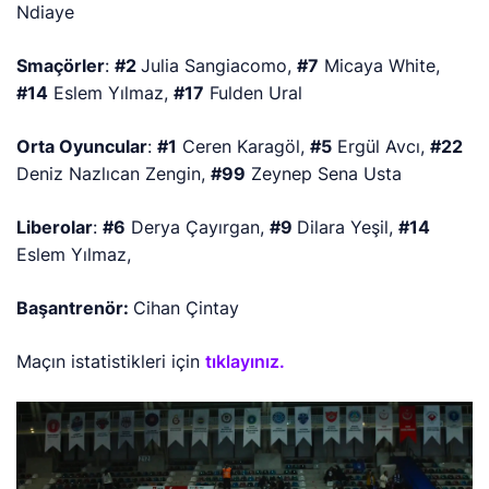
Ndiaye
Smaçörler
:
#2
Julia Sangiacomo,
#7
Micaya White,
#14
Eslem Yılmaz,
#17
Fulden Ural
Orta Oyuncular
:
#1
Ceren Karagöl,
#5
Ergül Avcı,
#22
Deniz Nazlıcan Zengin,
#99
Zeynep Sena Usta
Liberolar
:
#6
Derya Çayırgan,
#9
Dilara Yeşil,
#14
Eslem Yılmaz,
Başantrenör:
Cihan Çintay
Maçın istatistikleri için
tıklayınız.