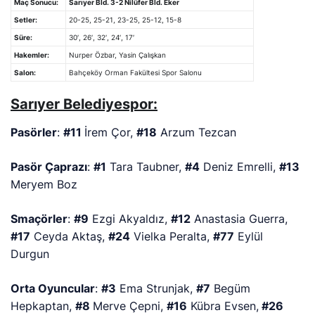
Maç Sonucu:
Sarıyer Bld. 3-2 Nilüfer Bld. Eker
Setler:
20-25, 25-21, 23-25, 25-12, 15-8
Süre:
30′, 26′, 32′, 24′, 17′
Hakemler:
Nurper Özbar, Yasin Çalışkan
Salon:
Bahçeköy Orman Fakültesi Spor Salonu
Sarıyer Belediyespor:
Pasörler
:
#11
İrem Çor,
#18
Arzum Tezcan
Pasör Çaprazı
:
#1
Tara Taubner,
#4
Deniz Emrelli,
#13
Meryem Boz
Smaçörler
:
#9
Ezgi Akyaldız,
#12
Anastasia Guerra,
#17
Ceyda Aktaş,
#24
Vielka Peralta,
#77
Eylül
Durgun
Orta Oyuncular
:
#3
Ema Strunjak,
#7
Begüm
Hepkaptan,
#8
Merve Çepni,
#16
Kübra Evsen,
#26