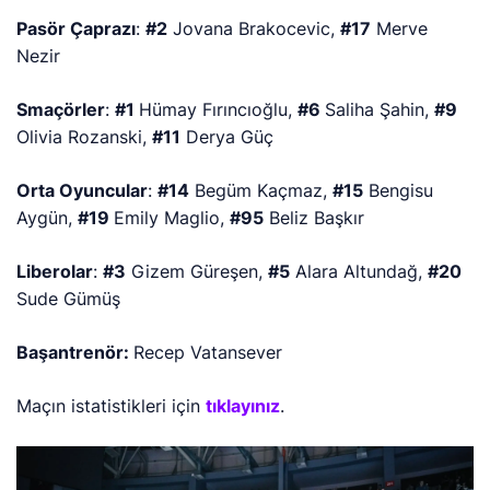
Pasör Çaprazı
:
#2
Jovana Brakocevic,
#17
Merve
Nezir
Smaçörler
:
#1
Hümay Fırıncıoğlu,
#6
Saliha Şahin,
#9
Olivia Rozanski,
#11
Derya Güç
Orta Oyuncular
:
#14
Begüm Kaçmaz,
#15
Bengisu
Aygün,
#19
Emily Maglio,
#95
Beliz Başkır
Liberolar
:
#3
Gizem Güreşen,
#5
Alara Altundağ,
#20
Sude Gümüş
Başantrenör:
Recep Vatansever
Maçın istatistikleri için
tıklayınız
.