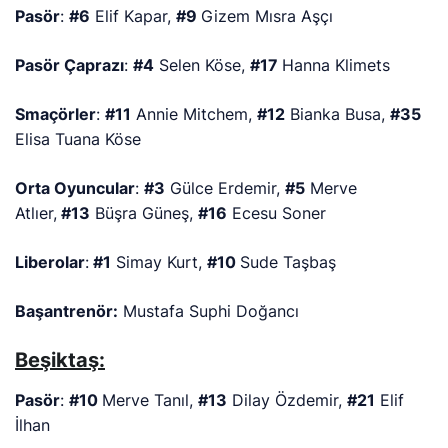
Pasör
:
#6
Elif Kapar,
#9
Gizem Mısra Aşçı
Pasör Çaprazı
:
#4
Selen Köse,
#17
Hanna Klimets
Smaçörler
:
#11
Annie Mitchem,
#12
Bianka Busa,
#35
Elisa Tuana Köse
Orta Oyuncular
:
#3
Gülce Erdemir,
#5
Merve
Atlıer,
#13
Büşra Güneş,
#16
Ecesu Soner
Liberolar
:
#1
Simay Kurt,
#10
Sude Taşbaş
Başantrenör:
Mustafa Suphi Doğancı
Beşiktaş:
Pasör
:
#10
Merve Tanıl,
#13
Dilay Özdemir,
#21
Elif
İlhan