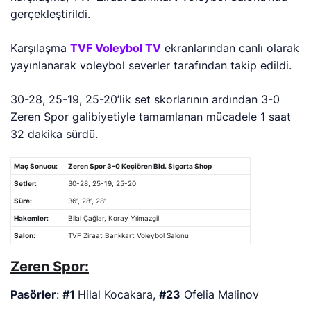
gerçekleştirildi.
Karşılaşma
TVF Voleybol TV
ekranlarından canlı olarak
yayınlanarak voleybol severler tarafından takip edildi.
30-28, 25-19, 25-20’lik
set skorlarının ardından 3-0
Zeren Spor galibiyetiyle tamamlanan mücadele 1 saat
32 dakika sürdü.
Maç Sonucu:
Zeren Spor 3-0 Keçiören Bld. Sigorta Shop
Setler:
30-28, 25-19, 25-20
Süre:
36′, 28′, 28′
Hakemler:
Bilal Çağlar, Koray Yılmazgil
Salon:
TVF Ziraat Bankkart Voleybol Salonu
Zeren Spor:
Pasörler
:
#1
Hilal Kocakara,
#23
Ofelia Malinov