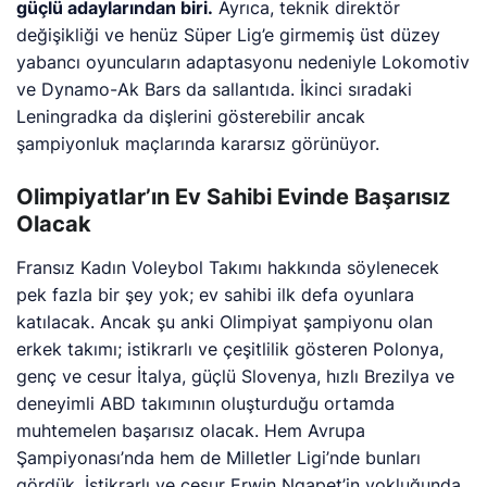
güçlü adaylarından biri.
Ayrıca, teknik direktör
değişikliği ve henüz Süper Lig’e girmemiş üst düzey
yabancı oyuncuların adaptasyonu nedeniyle Lokomotiv
ve Dynamo-Ak Bars da sallantıda. İkinci sıradaki
Leningradka da dişlerini gösterebilir ancak
şampiyonluk maçlarında kararsız görünüyor.
Olimpiyatlar’ın Ev Sahibi Evinde Başarısız
Olacak
Fransız Kadın Voleybol Takımı hakkında söylenecek
pek fazla bir şey yok; ev sahibi ilk defa oyunlara
katılacak. Ancak şu anki Olimpiyat şampiyonu olan
erkek takımı; istikrarlı ve çeşitlilik gösteren Polonya,
genç ve cesur İtalya, güçlü Slovenya, hızlı Brezilya ve
deneyimli ABD takımının oluşturduğu ortamda
muhtemelen başarısız olacak. Hem Avrupa
Şampiyonası’nda hem de Milletler Ligi’nde bunları
gördük. İstikrarlı ve cesur Erwin Ngapet’in yokluğunda