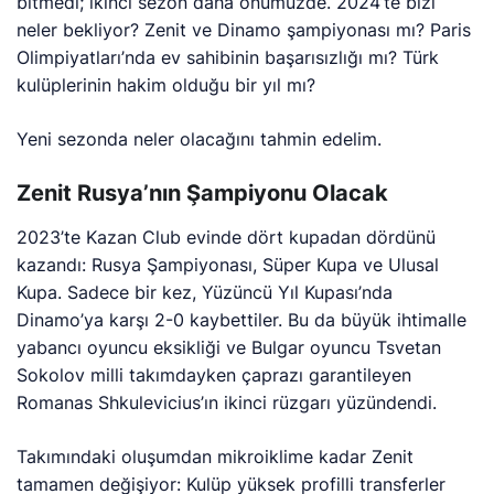
bitmedi; ikinci sezon daha önümüzde. 2024’te bizi
neler bekliyor? Zenit ve Dinamo şampiyonası mı? Paris
Olimpiyatları’nda ev sahibinin başarısızlığı mı? Türk
kulüplerinin hakim olduğu bir yıl mı?
Yeni sezonda neler olacağını tahmin edelim.
Zenit Rusya’nın Şampiyonu Olacak
2023’te Kazan Club evinde dört kupadan dördünü
kazandı: Rusya Şampiyonası, Süper Kupa ve Ulusal
Kupa. Sadece bir kez, Yüzüncü Yıl Kupası’nda
Dinamo’ya karşı 2-0 kaybettiler. Bu da büyük ihtimalle
yabancı oyuncu eksikliği ve Bulgar oyuncu Tsvetan
Sokolov milli takımdayken çaprazı garantileyen
Romanas Shkulevicius’ın ikinci rüzgarı yüzündendi.
Takımındaki oluşumdan mikroiklime kadar Zenit
tamamen değişiyor: Kulüp yüksek profilli transferler