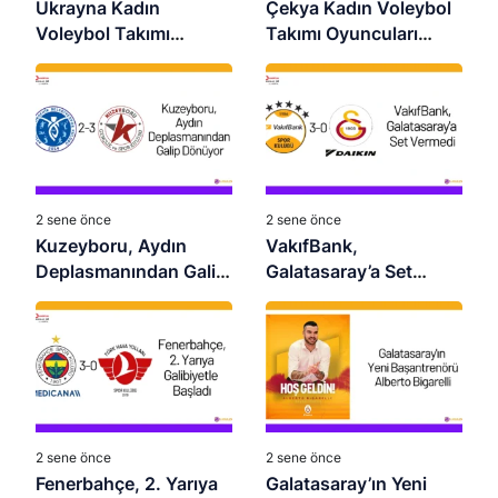
Ukrayna Kadın
Çekya Kadın Voleybol
Voleybol Takımı
Takımı Oyuncuları
Oyuncuları 2026 –
2026 – Güncel Kadro
Güncel Kadro
2 sene önce
2 sene önce
Kuzeyboru, Aydın
VakıfBank,
Deplasmanından Galip
Galatasaray’a Set
Dönüyor
Vermedi
2 sene önce
2 sene önce
Fenerbahçe, 2. Yarıya
Galatasaray’ın Yeni