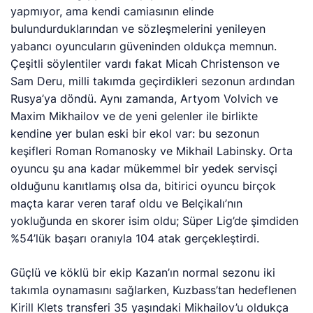
yapmıyor, ama kendi camiasının elinde
bulundurduklarından ve sözleşmelerini yenileyen
yabancı oyuncuların güveninden oldukça memnun.
Çeşitli söylentiler vardı fakat Micah Christenson ve
Sam Deru, milli takımda geçirdikleri sezonun ardından
Rusya’ya döndü. Aynı zamanda, Artyom Volvich ve
Maxim Mikhailov ve de yeni gelenler ile birlikte
kendine yer bulan eski bir ekol var: bu sezonun
keşifleri Roman Romanosky ve Mikhail Labinsky. Orta
oyuncu şu ana kadar mükemmel bir yedek servisçi
olduğunu kanıtlamış olsa da, bitirici oyuncu birçok
maçta karar veren taraf oldu ve Belçikalı’nın
yokluğunda en skorer isim oldu; Süper Lig’de şimdiden
%54’lük başarı oranıyla 104 atak gerçekleştirdi.
Güçlü ve köklü bir ekip Kazan’ın normal sezonu iki
takımla oynamasını sağlarken, Kuzbass’tan hedeflenen
Kirill Klets transferi 35 yaşındaki Mikhailov’u oldukça