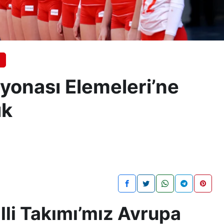
yonası Elemeleri’ne
ık
illi Takımı’mız Avrupa