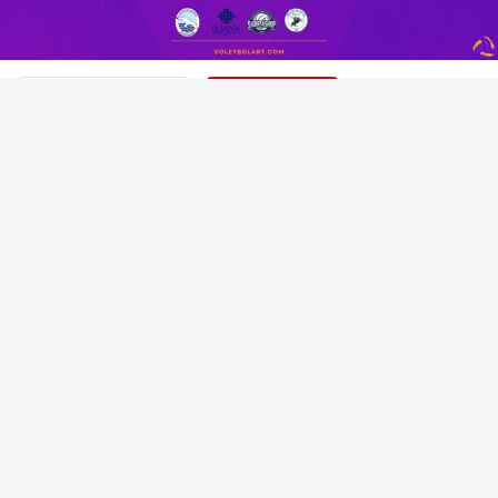
VOLEYBOL HABERLERI
SULTANLAR LIGI
Misli.com Sultanlar Ligi 25. Hafta
Maç Programı ve Yayın Akışı
Voleybolart
tarafından yayınlandı
17 Nisan 2023, 16:08
yayınlandı
PAYLAŞ
Sultanlar Ligi 25. Hafta Maç
Programı ve Yayın Akışı Belli
Oldu