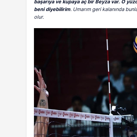
başarıya ve kupaya aç bir Beyza var.
O yüzd
beni diyebilirim
. Umarım geri kalanında bunl
olur.