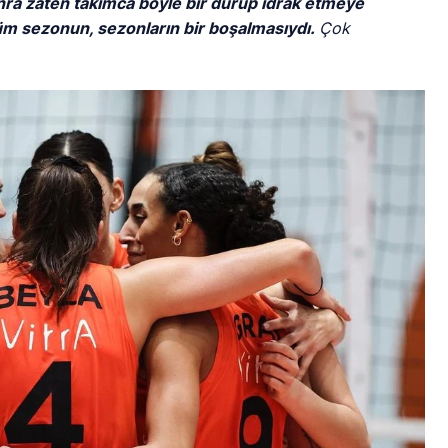
onra zaten takımca böyle bir durup idrak etmeye
tüm sezonun, sezonların bir boşalmasıydı.
Çok