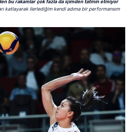
en bu rakamlar çok fazla da içimden tatmin etmiyor
arı katlayarak ilerlediğim kendi adıma bir performansım