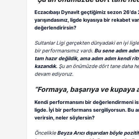
Eczacıbaşı Dynavit geçtiğimiz sezon 26’da 
yarışındasınız, ligde kıyasıya bir rekabet v
değerlendirirsin?
Sultanlar Ligi gerçekten dünyadaki en iyi ligl
bir performansımız vardı.
Bu sene adım adım 
tam hazır değildik, ama adım adım kendi ri
kazandık.
Şu an önümüzde dört tane daha hede
devam ediyoruz.
“Formaya, başarıya ve kupaya a
Kendi performansını bir değerlendirmeni is
ligde. İyi bir performans sergiliyorsun. B
verirsin, neler söylersin?
Öncelikle
Beyza Arıcı dışarıdan böyle poziti