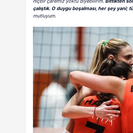
hiçbir çaremiz yoktu diyebilirim.
Bittikten s
çalıştık. O duygu boşalması, her şey yani; 
mutluyum.