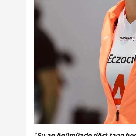
“Şu an önümüzde dört tane hed