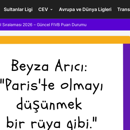
Sultanlar Ligi
CEV
Avrupa ve Dünya Ligleri
Trans
l Sıralaması 2026 – Güncel FIVB Puan Durumu