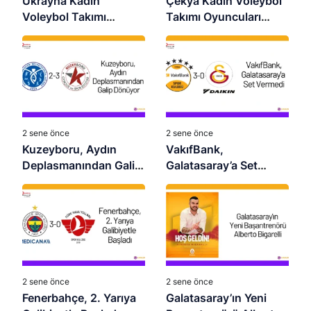
Ukrayna Kadın
Çekya Kadın Voleybol
Voleybol Takımı
Takımı Oyuncuları
Oyuncuları 2026 –
2026 – Güncel Kadro
Güncel Kadro
2 sene önce
2 sene önce
Kuzeyboru, Aydın
VakıfBank,
Deplasmanından Galip
Galatasaray’a Set
Dönüyor
Vermedi
2 sene önce
2 sene önce
Fenerbahçe, 2. Yarıya
Galatasaray’ın Yeni