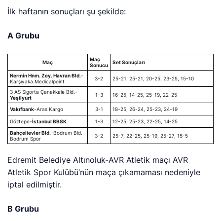
İlk haftanın sonuçları şu şekilde:
A Grubu
Maç
Maç
Set Sonuçları
Sonucu
Nermin Hnm. Zey. Havran Bld.
-
3-2
25-21, 25-21, 20-25, 23-25, 15-10
Karşıyaka Medicalpoint
3 AS Sigorta Çanakkale Bld.-
1-3
16-25, 14-25, 25-19, 22-25
Yeşilyurt
Vakıfbank
-Aras Kargo
3-1
18-25, 26-24, 25-23, 24-19
Göztepe-
İstanbul BBSK
1-3
12-25, 25-23, 22-25, 14-25
Bahçelievler Bld.
-Bodrum Bld.
3-2
25-7, 22-25, 25-19, 25-27, 15-5
Bodrum Spor
Edremit Belediye Altınoluk-AVR Atletik maçı AVR
Atletik Spor Kulübü’nün maça çıkamaması nedeniyle
iptal edilmiştir.
B Grubu