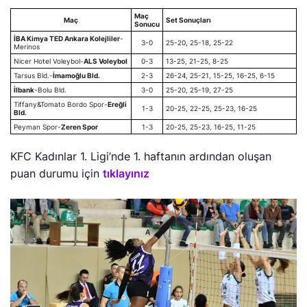
Maç
Maç
Set Sonuçları
Sonucu
İBA Kimya TED Ankara Kolejliler
-
3-0
25-20, 25-18, 25-22
Merinos
Nicer Hotel Voleybol-
ALS Voleybol
0-3
13-25, 21-25, 8-25
Tarsus Bld.-
İmamoğlu Bld.
2-3
26-24, 25-21, 15-25, 16-25, 6-15
İlbank
-Bolu Bld.
3-0
25-20, 25-19, 27-25
Tiffany&Tomato Bordo Spor-
Ereğli
1-3
20-25, 22-25, 25-23, 16-25
Bld.
Peyman Spor-
Zeren Spor
1-3
20-25, 25-23, 16-25, 11-25
KFC Kadınlar 1. Ligi’nde 1. haftanın ardından oluşan
puan durumu için
tıklayınız