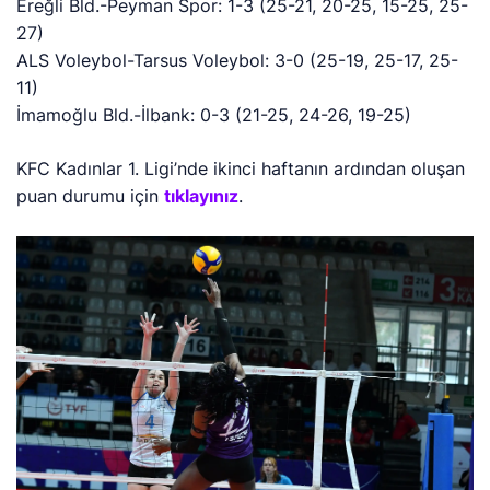
Ereğli Bld.-Peyman Spor: 1-3 (25-21, 20-25, 15-25, 25-
27)
ALS Voleybol-Tarsus Voleybol: 3-0 (25-19, 25-17, 25-
11)
İmamoğlu Bld.-İlbank: 0-3 (21-25, 24-26, 19-25)
KFC Kadınlar 1. Ligi’nde ikinci haftanın ardından oluşan
puan durumu için
tıklayınız
.