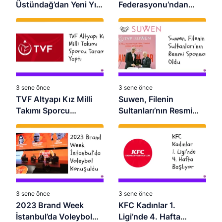
Üstündağ’dan Yeni Yıl
Federasyonu’ndan
Mesajı
Transfer Tarihi
Güncellemesi
3 sene önce
3 sene önce
TVF Altyapı Kız Milli
Suwen, Filenin
Takımı Sporcu
Sultanları’nın Resmi
Taraması Yaptı
Sponsoru Oldu
3 sene önce
3 sene önce
2023 Brand Week
KFC Kadınlar 1.
İstanbul’da Voleybol
Ligi’nde 4. Hafta