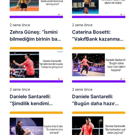
2 sene önce
2 sene önce
Zehra Güneş: “İsmini
Caterina Bosetti:
bilmediğim birinin bana
“VakıfBank kazanmaya
baskı yaratmasına izin
alışkın bir kulüp”
vermiyorum”
2 sene önce
2 sene önce
Daniele Santarelli:
Daniele Santarelli:
“Şimdilik kendimi
“Bugün daha hazır
sadece Türkiye ile
olan takım kazandı”
görüyorum”