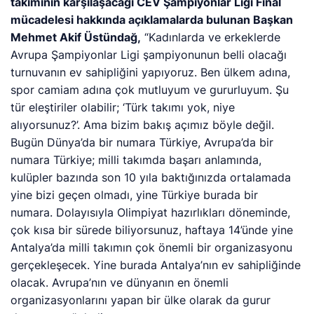
takımının karşılaşacağı CEV Şampiyonlar Ligi Final
mücadelesi hakkında açıklamalarda bulunan Başkan
Mehmet Akif Üstündağ,
“Kadınlarda ve erkeklerde
Avrupa Şampiyonlar Ligi şampiyonunun belli olacağı
turnuvanın ev sahipliğini yapıyoruz. Ben ülkem adına,
spor camiam adına çok mutluyum ve gururluyum. Şu
tür eleştiriler olabilir; ‘Türk takımı yok, niye
alıyorsunuz?’. Ama bizim bakış açımız böyle değil.
Bugün Dünya’da bir numara Türkiye, Avrupa’da bir
numara Türkiye; milli takımda başarı anlamında,
kulüpler bazında son 10 yıla baktığınızda ortalamada
yine bizi geçen olmadı, yine Türkiye burada bir
numara. Dolayısıyla Olimpiyat hazırlıkları döneminde,
çok kısa bir sürede biliyorsunuz, haftaya 14’ünde yine
Antalya’da milli takımın çok önemli bir organizasyonu
gerçekleşecek. Yine burada Antalya’nın ev sahipliğinde
olacak. Avrupa’nın ve dünyanın en önemli
organizasyonlarını yapan bir ülke olarak da gurur