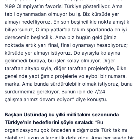
%99 Olimpiyat’ın favorisi Türkiye gösteriliyor. Ama
tabii oynanmadan olmuyor bu iş. Biz kürsüde yer
almayı hedefliyoruz. En son beşincilikle noktalamıştık
biliyorsunuz, Olimpiyatlar’da takım sporlarında en iyi
derecemiz beşincilik. Ama biz bugün geldiğimiz
noktada artık yarı final, final oynamayı hesaplıyoruz;
kürsüde yer almayı istiyoruz. Dolayısıyla kolayına
gelinmedi buraya, bu işler kolay olmuyor. Diğer
taraftan altyapısıyla, diğer taraftan projeleriyle, ülke
genelinde yaptığımız projelerle voleybol bir numara,
marka. Ama bunda sürdürülebilir olmak istiyoruz, bunu
sürdürmemiz gerekiyor. Bunun için de 7/24
çalışmalarımız devam ediyor.” diye konuştu.
Başkan Üstündağ bu yılki milli takım sezonunda
Türkiye’nin hedeflerini şöyle sıraladı:
“Bu
organizasyonu çok önceden aldığımızda Türk takımı
olabilirdi, uzun yıllardır ilk defa oldu. Ama her şeyde bir