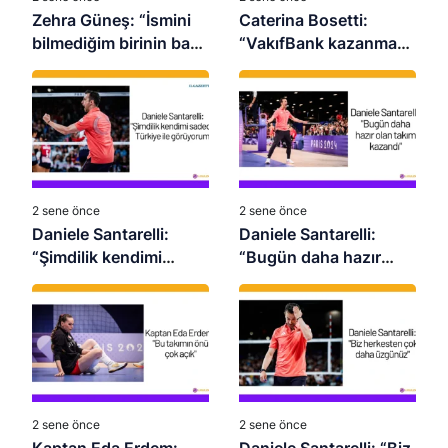
Zehra Güneş: “İsmini
Caterina Bosetti:
bilmediğim birinin bana
“VakıfBank kazanmaya
baskı yaratmasına izin
alışkın bir kulüp”
vermiyorum”
2 sene önce
2 sene önce
Daniele Santarelli:
Daniele Santarelli:
“Şimdilik kendimi
“Bugün daha hazır
sadece Türkiye ile
olan takım kazandı”
görüyorum”
2 sene önce
2 sene önce
Kaptan Eda Erdem:
Daniele Santarelli: “Biz