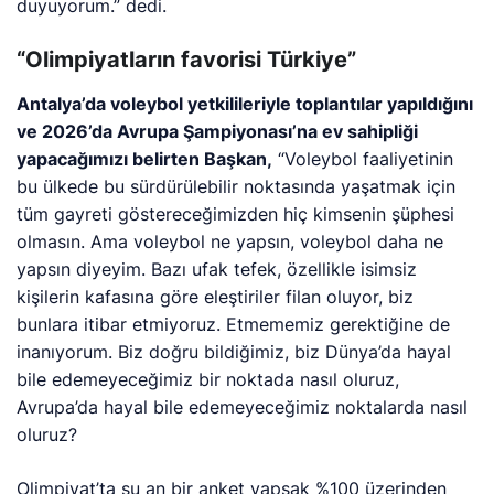
duyuyorum.” dedi.
“Olimpiyatların favorisi Türkiye”
Antalya’da voleybol yetkilileriyle toplantılar yapıldığını
ve 2026’da Avrupa Şampiyonası’na ev sahipliği
yapacağımızı belirten Başkan,
“Voleybol faaliyetinin
bu ülkede bu sürdürülebilir noktasında yaşatmak için
tüm gayreti göstereceğimizden hiç kimsenin şüphesi
olmasın. Ama voleybol ne yapsın, voleybol daha ne
yapsın diyeyim. Bazı ufak tefek, özellikle isimsiz
kişilerin kafasına göre eleştiriler filan oluyor, biz
bunlara itibar etmiyoruz. Etmememiz gerektiğine de
inanıyorum. Biz doğru bildiğimiz, biz Dünya’da hayal
bile edemeyeceğimiz bir noktada nasıl oluruz,
Avrupa’da hayal bile edemeyeceğimiz noktalarda nasıl
oluruz?
Olimpiyat’ta şu an bir anket yapsak %100 üzerinden