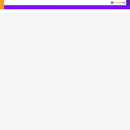
VOLEYBOL HABERLERI
RÖPORTAJLAR
Brezilya Başantrenörü Ze
Roberto: “Favori takım biz
değiliz”
Beyza Şeker
tarafından yayınlandı
2 Mayıs 2024, 20:18
yayınlandı
PAYLAŞ
Brezilya Kadın Milli Takımı Milletler Ligi için hazırlıklara
başladı. Zé Roberto’nun milli takım kampına çağırdığı
oyunculardan bazıları halihazırda Saquarema’daki
antrenman merkezinde bulunuyordu.