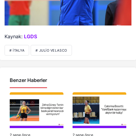
Kaynak:
LGDS
# İTALYA
# JULIO VELASCO
Benzer Haberler
2 sene önce
2 sene önce