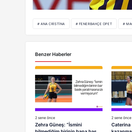
# ANA CRISTINA
# FENERBAHÇE OPET
# MA
Benzer Haberler
2 sene önce
2 sene önce
Zehra Güneş: “İsmini
Caterina 
bilmediğim birinin bana baskı
kazanmaya