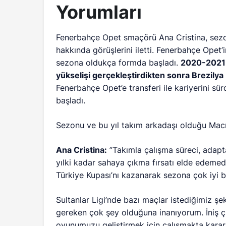
Yorumları
Fenerbahçe Opet smaçörü Ana Cristina, sezon
hakkında görüşlerini iletti. Fenerbahçe Opet
sezona oldukça formda başladı.
2020-2021 
yükselişi gerçekleştirdikten sonra Brezilya L
Fenerbahçe Opet’e transferi ile kariyerini s
başladı.
Sezonu ve bu yıl takım arkadaşı olduğu Macris 
Ana Cristina:
”Takımla çalışma süreci, adapta
yılki kadar sahaya çıkma fırsatı elde edeme
Türkiye Kupası’nı kazanarak sezona çok iyi b
Sultanlar Ligi’nde bazı maçlar istediğimiz ş
gereken çok şey olduğuna inanıyorum. İniş ç
oyunumuzu geliştirmek için çalışmakta kararl