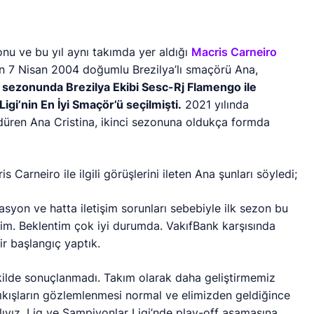
u ve bu yıl aynı takımda yer aldığı
Macris Carneiro
’in 7 Nisan 2004 doğumlu Brezilya’lı smaçörü Ana,
sezonunda Brezilya Ekibi Sesc-Rj Flamengo ile
igi’nin En İyi Smaçör’ü seçilmişti.
2021 yılında
ürdüren Ana Cristina, ikinci sezonuna oldukça formda
Carneiro ile ilgili görüşlerini ileten Ana şunları söyledi;
syon ve hatta iletişim sorunları sebebiyle ilk sezon bu
dim. Beklentim çok iyi durumda. VakıfBank karşısında
ir başlangıç yaptık.
ekilde sonuçlanmadı. Takım olarak daha geliştirmemiz
ıkışların gözlemlenmesi normal ve elimizden geldiğince
ıyız. Lig ve Şampiyonlar Ligi’nde play-off aşamasına