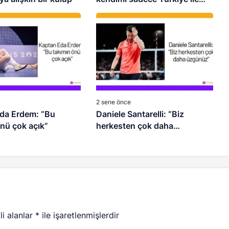
görüyorum”
2 sene önce
da Erdem: “Bu
Daniele Santarelli: “Biz
nü çok açık”
herkesten çok daha
üzgünüz”
li alanlar
*
ile işaretlenmişlerdir