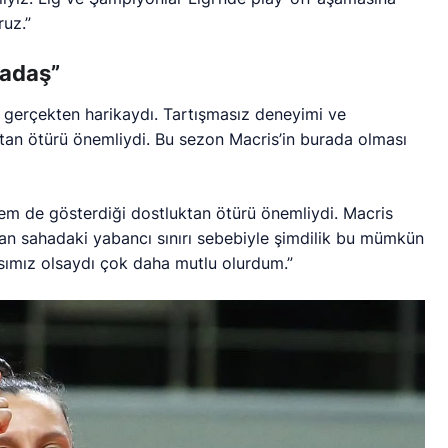
uz.”
kadaş”
 gerçekten harikaydı. Tartışmasız deneyimi ve
uktan ötürü önemliydi. Bu sezon Macris’in burada olması
 hem de gösterdiği dostluktan ötürü önemliydi. Macris
unan sahadaki yabancı sınırı sebebiyle şimdilik bu mümkün
sımız olsaydı çok daha mutlu olurdum.”