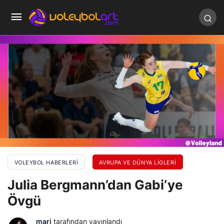
VOLEYBOL HABERLERI
AVRUPA VE DÜNYA LIGLERI
Julia Bergmann’dan Gabi’ye
Övgü
mari
tarafından yayınlandı