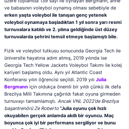
üzere toplamda 139 sayı ile oynayan Bergmann, anne
ve babasının voleybol oynamış olması sebebiyle de
erken yaşta voleybol ile tanışan genç yetenek
voleybol oynamaya başladıktan 1 yıl sonra yarı resmi
turnuvalara katıldı ve 2. yılına geldiğinde üst düzey
turnuvalarda şehrini temsil etmeye başlamıştı bile.
Fizik ve voleybol tutkusu sonucunda Georgia Tech ile
üniversite hayatına adım atmış, 2019 yılında ise
Georgia Tech Yellow Jackets Voleybol Takımı ile kolej
kariyeri başlamış oldu. Aynı yıl Atlantic Coast
Konferansı yılın öğrencisi seçildi. 2019 yılı
Julia
Bergmann
için oldukça önemli bir yıldı çünkü ilk defa
Brezilya Milli Takımına çağırıldı fakat oyuna girmeden
turnuvayı tamamlamıştı.
Ancak VNL 2022’de Brezilya
başantrenörü Ze Roberto
”Julia oyunu çok hızlı
okuyabilen gerçek anlamda akıllı bir oyuncu. Maç
boyunca çok iyi bir performans sergiliyor ve bunu