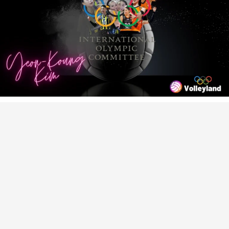
VOLEYBOL HABERLERI
2024 PARIS OLIMPIYAT OYUNLARI
Yeon-Koung Kim Uluslararası
Olimpiyat Komitesi Seçimlerinde
Voleybolart
tarafından yayınlandı
11 Ağustos 2022, 13:27
yayınlandı
PAYLAŞ