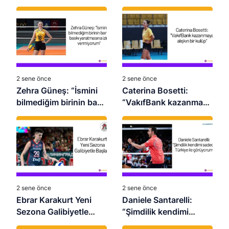
2 sene önce
2 sene önce
Zehra Güneş: “İsmini
Caterina Bosetti:
bilmediğim birinin bana
“VakıfBank kazanmaya
baskı yaratmasına izin
alışkın bir kulüp”
vermiyorum”
2 sene önce
2 sene önce
Ebrar Karakurt Yeni
Daniele Santarelli:
Sezona Galibiyetle
“Şimdilik kendimi
Başladı
sadece Türkiye ile