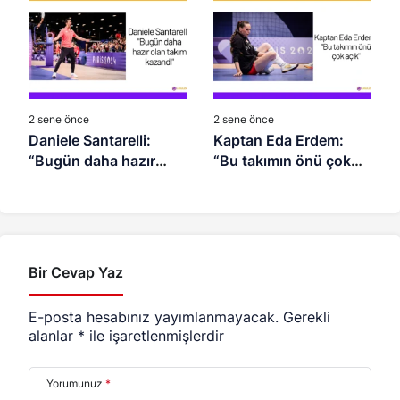
görüyorum”
2 sene önce
2 sene önce
Daniele Santarelli:
Kaptan Eda Erdem:
“Bugün daha hazır
“Bu takımın önü çok
olan takım kazandı”
açık”
Bir Cevap Yaz
E-posta hesabınız yayımlanmayacak.
Gerekli
alanlar
*
ile işaretlenmişlerdir
Yorumunuz
*