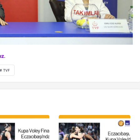
ız
.
# TVF