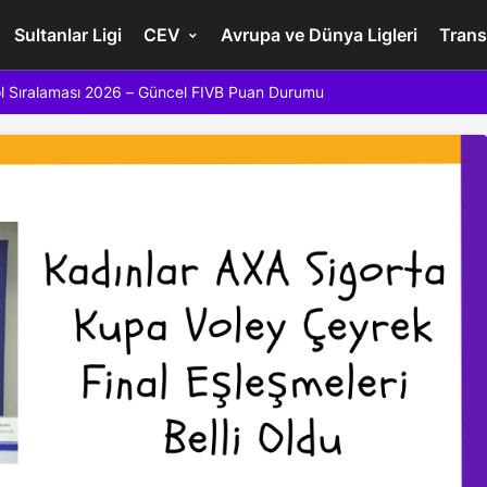
Sultanlar Ligi
CEV
Avrupa ve Dünya Ligleri
Trans
l Sıralaması 2026 – Güncel FIVB Puan Durumu