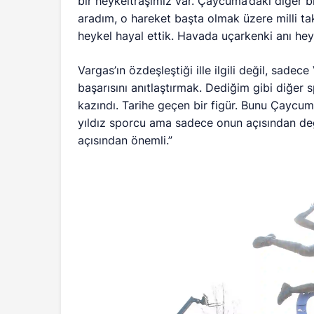
bir heykeltraşımız var. Çaycuma’daki diğer b
aradım, o hareket başta olmak üzere milli ta
heykel hayal ettik. Havada uçarkenki anı hey
Vargas’ın özdeşleştiği ille ilgili değil, sadece
başarısını anıtlaştırmak. Dediğim gibi diğer s
kazındı. Tarihe geçen bir figür. Bunu Çaycum
yıldız sporcu ama sadece onun açısından deği
açısından önemli.”