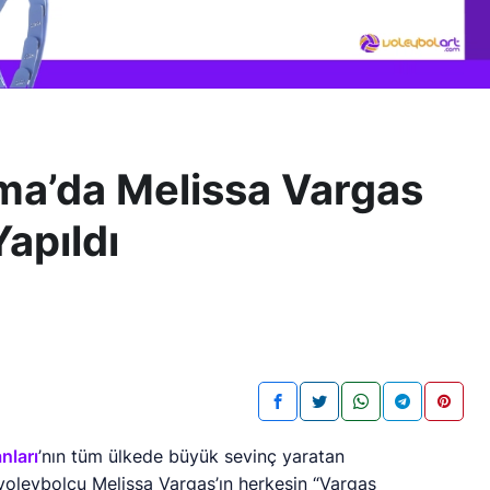
a’da Melissa Vargas
Yapıldı
anları
’nın tüm ülkede büyük sevinç yaratan
 voleybolcu Melissa Vargas’ın herkesin “Vargas