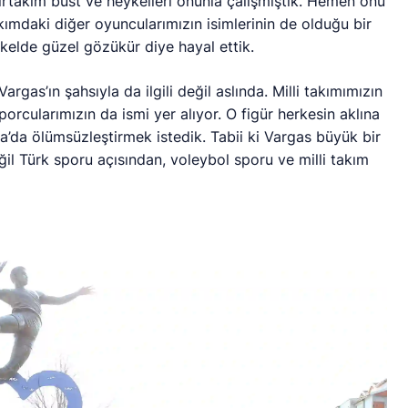
irtakım büst ve heykelleri onunla çalışmıştık. Hemen onu
kımdaki diğer oyuncularımızın isimlerinin de olduğu bir
kelde güzel gözükür diye hayal ettik.
 Vargas’ın şahsıyla da ilgili değil aslında. Milli takımımızın
porcularımızın da ismi yer alıyor. O figür herkesin aklına
a’da ölümsüzleştirmek istedik. Tabii ki Vargas büyük bir
l Türk sporu açısından, voleybol sporu ve milli takım