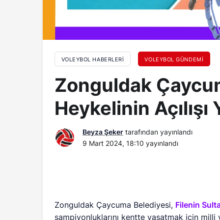
VOLEYBOL HABERLERI
VOLEYBOL GÜNDEMI
Zonguldak Çaycum
Heykelinin Açılışı 
Beyza Şeker
tarafından yayınlandı
9 Mart 2024, 18:10
yayınlandı
Zonguldak Çaycuma Belediyesi,
Filenin Sult
şampiyonluklarını kentte yaşatmak için milli