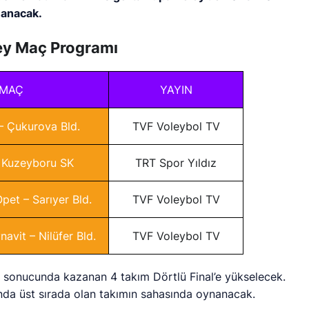
nanacak.
ey Maç Programı
MAÇ
YAYIN
– Çukurova Bld.
TVF Voleybol TV
 Kuzeyboru SK
TRT Spor Yıldız
pet – Sarıyer Bld.
TVF Voleybol TV
avit – Nilüfer Bld.
TVF Voleybol TV
 sonucunda kazanan 4 takım Dörtlü Final’e yükselecek.
da üst sırada olan takımın sahasında oynanacak.