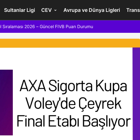
Sultanlar Ligi
CEV
Avrupa ve Dünya Ligleri
Trans
l Sıralaması 2026 – Güncel FIVB Puan Durumu