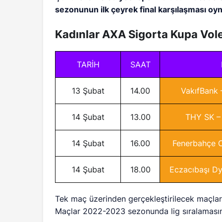
sezonunun ilk çeyrek final karşılaşması oy
Kadınlar AXA Sigorta Kupa Vol
TARİH
SAAT
13 Şubat
14.00
VakıfBank 
14 Şubat
13.00
THY SK –
14 Şubat
16.00
Fenerbahçe O
14 Şubat
18.00
Eczacıbaşı Dyn
Tek maç üzerinden gerçekleştirilecek maçlar
Maçlar 2022-2023 sezonunda lig sıralamasın